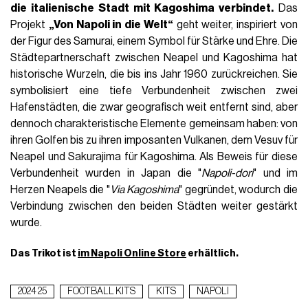
die italienische Stadt mit Kagoshima verbindet.
Das
Projekt
„Von Napoli in die Welt“
geht weiter, inspiriert von
der Figur des Samurai, einem Symbol für Stärke und Ehre. Die
Städtepartnerschaft zwischen Neapel und Kagoshima hat
historische Wurzeln, die bis ins Jahr 1960 zurückreichen. Sie
symbolisiert eine tiefe Verbundenheit zwischen zwei
Hafenstädten, die zwar geografisch weit entfernt sind, aber
dennoch charakteristische Elemente gemeinsam haben: von
ihren Golfen bis zu ihren imposanten Vulkanen, dem Vesuv für
Neapel und Sakurajima für Kagoshima. Als Beweis für diese
Verbundenheit wurden in Japan die "
Napoli-dori
" und im
Herzen Neapels die "
Via Kagoshima
" gegründet, wodurch die
Verbindung zwischen den beiden Städten weiter gestärkt
wurde.
Das Trikot ist
im Napoli Online Store
erhältlich.
2024 25
FOOTBALL KITS
KITS
NAPOLI