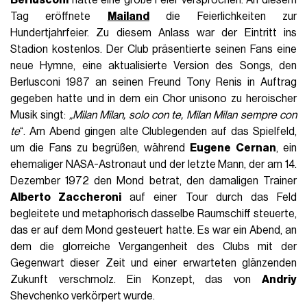
Tag eröffnete
Mailand
die Feierlichkeiten zur
Hundertjahrfeier. Zu diesem Anlass war der Eintritt ins
Stadion kostenlos. Der Club präsentierte seinen Fans eine
neue Hymne, eine aktualisierte Version des Songs, den
Berlusconi 1987 an seinen Freund Tony Renis in Auftrag
gegeben hatte und in dem ein Chor unisono zu heroischer
Musik singt:
„Milan Milan, solo con te, Milan Milan sempre con
te
“. Am Abend gingen alte Clublegenden auf das Spielfeld,
um die Fans zu begrüßen, während
Eugene Cernan
, ein
ehemaliger NASA-Astronaut und der letzte Mann, der am 14.
Dezember 1972 den Mond betrat, den damaligen Trainer
Alberto Zaccheroni
auf einer Tour durch das Feld
begleitete und metaphorisch dasselbe Raumschiff steuerte,
das er auf dem Mond gesteuert hatte. Es war ein Abend, an
dem die glorreiche Vergangenheit des Clubs mit der
Gegenwart dieser Zeit und einer erwarteten glänzenden
Zukunft verschmolz. Ein Konzept, das von
Andriy
Shevchenko verkörpert wurde.