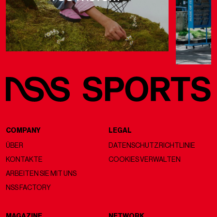
COMPANY
LEGAL
ÜBER
DATENSCHUTZRICHTLINIE
KONTAKTE
COOKIES VERWALTEN
ARBEITEN SIE MIT UNS
NSS FACTORY
MAGAZINE
NETWORK