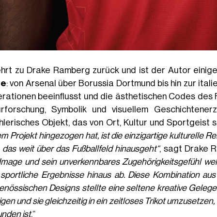
ehrt zu Drake Ramberg zurück und ist der Autor einig
re
: von Arsenal über Borussia Dortmund bis hin zur ital
rationen beeinflusst und die ästhetischen Codes des Fu
urforschung, Symbolik und visuellem Geschichtenerzä
hlerisches Objekt, das von Ort, Kultur und Sportgeist s
m Projekt hingezogen hat, ist die einzigartige kulturelle Re
 das weit über das Fußballfeld hinausgeht“
, sagt Drake 
 Image und sein unverkennbares Zugehörigkeitsgefühl wel
 sportliche Ergebnisse hinaus ab. Diese Kombination au
enössischen Designs stellte eine seltene kreative Gelegenh
gen und sie gleichzeitig in ein zeitloses Trikot umzusetzen,
nden ist
.“