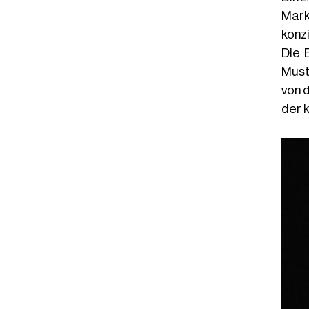
Mark
konz
Die 
Must
von 
der 