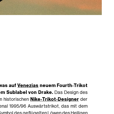
 was auf
Venezias
neuem Fourth-Trikot
em Sublabel von Drake.
Das Design des
em historischen
Nike-Trikot-Designer
der
enal 1995/96 Auswärtstrikot, das mit dem
n Symbol des geflügelten Löwen des Heiligen