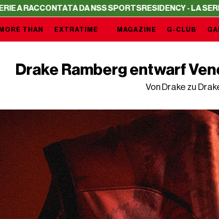
CONTATA DA NSS SPORTS
RESIDENCY - LA SERIE A RACCON
MORE THAN
EXTRATIME
MAGAZINE
G-CLUB
GA
Drake Ramberg entwarf Venez
Von Drake zu Drak