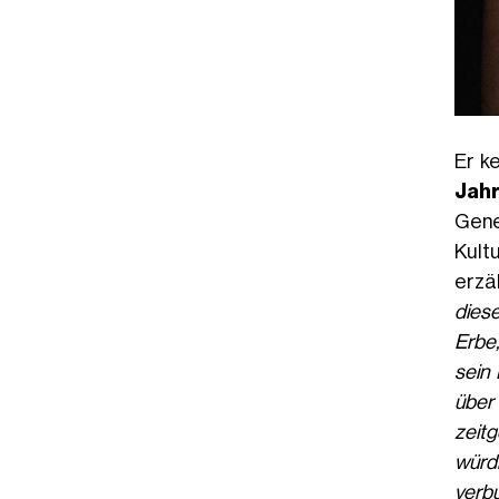
Er k
Jah
Gene
Kult
erzä
diese
Erbe,
sein
über
zeitg
würdi
verbu