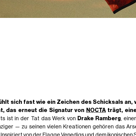
ühlt sich fast wie ein Zeichen des Schicksals an,
t, das erneut die Signatur von
NOCTA
trägt, ein
ots ist in der Tat das Werk von
Drake Ramberg
, ein
ziger — zu seinen vielen Kreationen gehören das Ars
z. Inspiriert von der Flagge Venedigs und dem ikonische