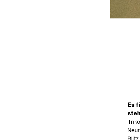
Es f
steh
Trik
Neun
Blit