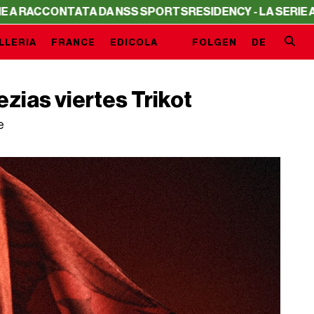
TATA DA NSS SPORTS
RESIDENCY - LA SERIE A RACCONTA
LLERIA
FRANCE
EDICOLA
FOLGEN
DE
ias viertes Trikot
e