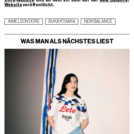
Dore-Website
und ab dem 28. Juni auf der
New Balance-
Website
veröffentlicht.
AIME LEON DORE
BUKAYO SAKA
NEW BALANCE
WAS MAN ALS NÄCHSTES LIEST