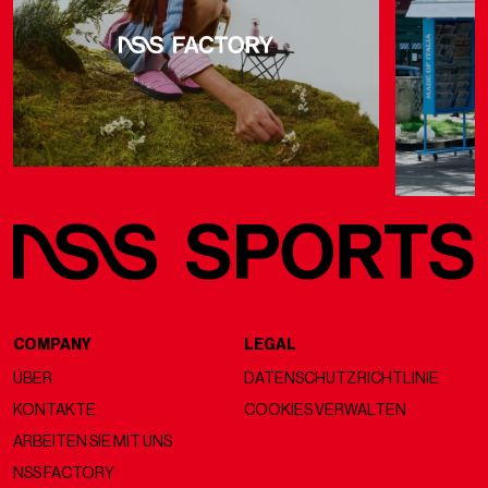
COMPANY
LEGAL
ÜBER
DATENSCHUTZRICHTLINIE
KONTAKTE
COOKIES VERWALTEN
ARBEITEN SIE MIT UNS
NSS FACTORY