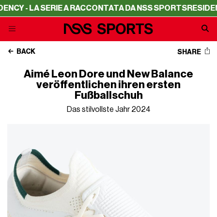
 LA SERIE A RACCONTATA DA NSS SPORTS
RESIDENCY - L
BACK
SHARE
Aimé Leon Dore und New Balance
veröffentlichen ihren ersten
Fußballschuh
Das stilvollste Jahr 2024