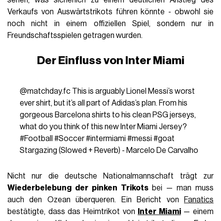
Verkaufs von Auswärtstrikots führen könnte - obwohl sie
noch nicht in einem offiziellen Spiel, sondern nur in
Freundschaftsspielen getragen wurden.
Der Einfluss von Inter Miami
@matchday.fc
This is arguably Lionel Messi’s worst
ever shirt, but it’s all part of Adidas’s plan. From his
gorgeous Barcelona shirts to his clean PSG jerseys,
what do you think of this new Inter Miami Jersey?
#Football
#Soccer
#intermiami
#messi
#goat
Stargazing (Slowed + Reverb) - Marcelo De Carvalho
Nicht nur die deutsche Nationalmannschaft trägt zur
Wiederbelebung der pinken Trikots
bei — man muss
auch den Ozean überqueren. Ein Bericht von
Fanatics
bestätigte, dass das Heimtrikot von
Inter Miami
— einem