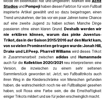
Mode ihn beeinflusst hat und umgekehrt. Marken wie
Acne
Studios
und
Pompeji
haben diesen Farbton für vom Fußball
inspirierte Artikel gewählt und so dazu beigetragen, einen
Trend umzukehren, der bis vor ein paar Jahren keine Chance
auf eine zweite Jugend zu haben schien. Manche Dinge
passieren ohne einen klaren Grund.
Deshalb werden wir
nie erklären können, warum das pinke Juventus-
Trikot, das in der
Saison 2015/2016
auf den Markt kam,
von so vielen Prominenten getragen wurde:
Jonah Hill
,
Drake
und Lil Peep.
Pharrell Williams
wird dieses Trikot
in Zusammenarbeit zwischen
adidas
und
Humanmade
auch für die
Kollektion 2020/2021
neu interpretieren: eine
Version, die inzwischen zu einem sehr seltenen
Sammlerstück geworden ist. Jetzt, wo Fußballtrikots auch
ihren Weg in die Kleiderschränke von Menschen gefunden
haben, die wahrscheinlich noch nie ein Fußballspiel gesehen
haben, soll Rosa eine Farbe sein, die die Ernsthaftigkeit
einiger Trikots mildert und sie für jeden erschwinglich macht.