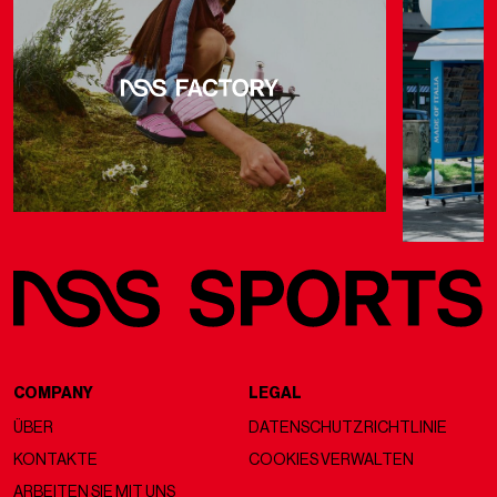
COMPANY
LEGAL
ÜBER
DATENSCHUTZRICHTLINIE
KONTAKTE
COOKIES VERWALTEN
ARBEITEN SIE MIT UNS