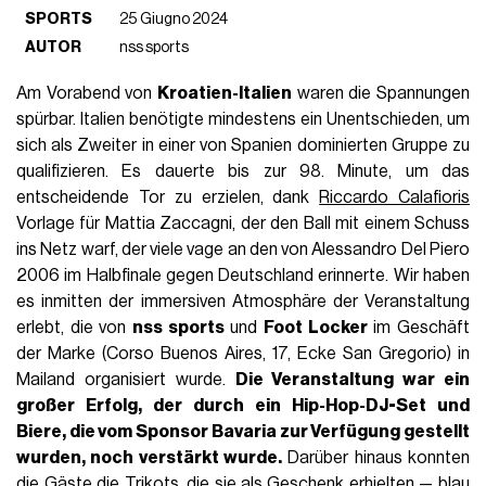
SPORTS
25 Giugno 2024
AUTOR
nss sports
Am Vorabend von
Kroatien-Italien
waren die Spannungen
spürbar. Italien benötigte mindestens ein Unentschieden, um
sich als Zweiter in einer von Spanien dominierten Gruppe zu
qualifizieren. Es dauerte bis zur 98. Minute, um das
entscheidende Tor zu erzielen, dank
Riccardo Calafioris
Vorlage für Mattia Zaccagni, der den Ball mit einem Schuss
ins Netz warf, der viele vage an den von Alessandro Del Piero
2006 im Halbfinale gegen Deutschland erinnerte. Wir haben
es inmitten der immersiven Atmosphäre der Veranstaltung
erlebt, die von
nss sports
und
Foot Locker
im Geschäft
der Marke (Corso Buenos Aires, 17, Ecke San Gregorio) in
Mailand organisiert wurde.
Die Veranstaltung war ein
großer Erfolg, der durch ein Hip-Hop-DJ-Set und
Biere, die vom Sponsor Bavaria zur Verfügung gestellt
wurden, noch verstärkt wurde.
Darüber hinaus konnten
die Gäste die Trikots, die sie als Geschenk erhielten — blau