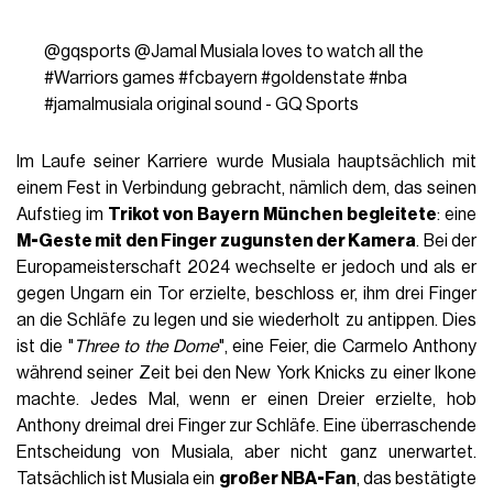
@gqsports
@Jamal Musiala loves to watch all the
#Warriors
games
#fcbayern
#goldenstate
#nba
#jamalmusiala
original sound - GQ Sports
Im Laufe seiner Karriere wurde Musiala hauptsächlich mit
einem Fest in Verbindung gebracht, nämlich dem, das seinen
Aufstieg im
Trikot von Bayern München begleitete
: eine
M-Geste mit den Finger zugunsten der Kamera
. Bei der
Europameisterschaft 2024 wechselte er jedoch und als er
gegen Ungarn ein Tor erzielte, beschloss er, ihm drei Finger
an die Schläfe zu legen und sie wiederholt zu antippen. Dies
ist die "
Three to the Dome
", eine Feier, die Carmelo Anthony
während seiner Zeit bei den New York Knicks zu einer Ikone
machte. Jedes Mal, wenn er einen Dreier erzielte, hob
Anthony dreimal drei Finger zur Schläfe. Eine überraschende
Entscheidung von Musiala, aber nicht ganz unerwartet.
Tatsächlich ist Musiala ein
großer NBA-Fan
, das bestätigte