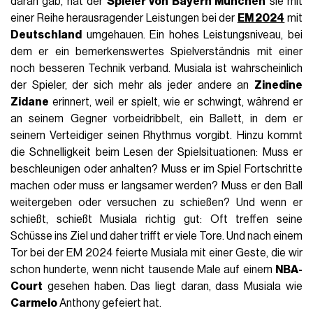
daran gab, hat der
Spieler von Bayern München
sie mit
einer Reihe herausragender Leistungen bei der
EM 2024
mit
Deutschland
umgehauen. Ein hohes Leistungsniveau, bei
dem er ein bemerkenswertes Spielverständnis mit einer
noch besseren Technik verband. Musiala ist wahrscheinlich
der Spieler, der sich mehr als jeder andere an
Zinedine
Zidane
erinnert, weil er spielt, wie er schwingt, während er
an seinem Gegner vorbeidribbelt, ein Ballett, in dem er
seinem Verteidiger seinen Rhythmus vorgibt. Hinzu kommt
die Schnelligkeit beim Lesen der Spielsituationen: Muss er
beschleunigen oder anhalten? Muss er im Spiel Fortschritte
machen oder muss er langsamer werden? Muss er den Ball
weitergeben oder versuchen zu schießen? Und wenn er
schießt, schießt Musiala richtig gut: Oft treffen seine
Schüsse ins Ziel und daher trifft er viele Tore. Und nach einem
Tor bei der EM 2024 feierte Musiala mit einer Geste, die wir
schon hunderte, wenn nicht tausende Male auf einem
NBA-
Court
gesehen haben. Das liegt daran, dass Musiala wie
Carmelo
Anthony gefeiert hat.