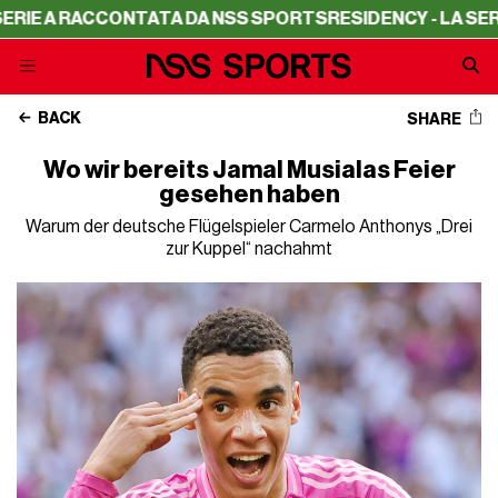
 RACCONTATA DA NSS SPORTS
RESIDENCY - LA SERIE A R
BACK
SHARE
Wo wir bereits Jamal Musialas Feier
gesehen haben
Warum der deutsche Flügelspieler Carmelo Anthonys „Drei
zur Kuppel“ nachahmt