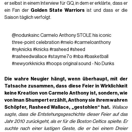
er selbst in einem Interview für GQ, in dem er erklärte, dass er
ein Fan der
Golden State Warriors
ist und dass er die
Saison täglich verfolgt.
@nodunksinc
Carmelo Anthony STOLE his iconic
three-point celebration
#melo
#carmeloanthony
#nyknicks
#knicks
#rasheed
#sheed
#rasheedwallace
#stayme7o
#nba
#basketball
#newyorkknicks
#hoops
original sound - No Dunks
Die wahre Neugier hängt, wenn überhaupt, mit der
Tatsache zusammen, dass diese Feier in Wirklichkeit
keine Kreation von Carmelo Anthony ist, sondern, wie
von
Iman Shumpert
erzählt, Anthony sie ihrem wahren
Schöpfer, Rasheed Wallace, „gestohlen“ hat.
Wallace
sagte, dass die Entstehungsgeschichte dieser Feier auf das
Jahr 2010 zurückgeht, als er für die Boston Celtics spielte. Er
suchte nach einer lustigen Geste, die er bei einem Dreier