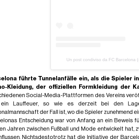
Un post condiviso da FC Barcelona 
elona führte Tunnelanfälle ein, als die Spieler
o-Kleidung, der offiziellen Formkleidung der K
chiedenen Social-Media-Plattformen des Vereins veröffe
ein Lauffeuer, so wie es derzeit bei den Lage
onalmannschaft der Fall ist, wo die Spieler zunehmend 
elonas Entscheidung war von Anfang an ein Beweis f
ten Jahren zwischen Fußball und Mode entwickelt hat, z
nflussen. Nichtsdestotrotz hat die Initiative der Barcel