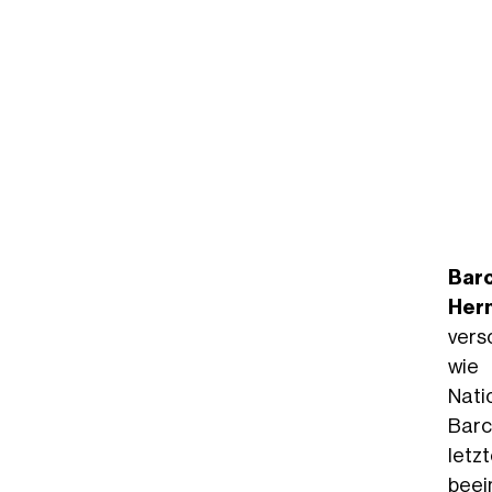
Barc
Hern
vers
wie 
Nati
Barc
letz
beei