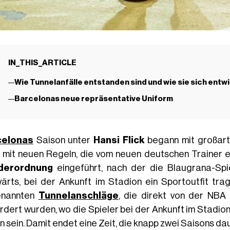
IN_THIS_ARTICLE
Wie Tunnelanfälle entstanden sind und wie sie sich entw
Barcelonas neue repräsentative Uniform
celonas
Saison unter
Hansi Flick
begann mit großart
 mit neuen Regeln, die vom neuen deutschen Trainer ein
iderordnung
eingeführt, nach der die Blaugrana-Sp
ärts, bei der Ankunft im Stadion ein Sportoutfit tra
enannten
Tunnelanschläge
, die direkt von der NBA
rdert wurden, wo die Spieler bei der Ankunft im Stadion
n sein. Damit endet eine Zeit, die knapp zwei Saisons da