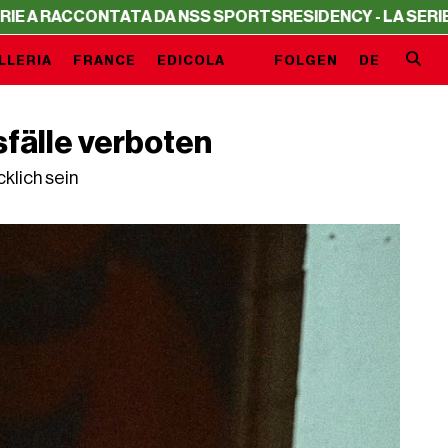
CCONTATA DA NSS SPORTS
RESIDENCY - LA SERIE A RACC
LLERIA
FRANCE
EDICOLA
FOLGEN
DE
fälle verboten
klich sein