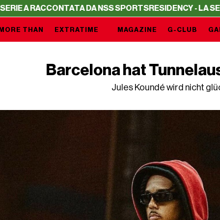
 RACCONTATA DA NSS SPORTS
RESIDENCY - LA SERIE A RA
MORE THAN
EXTRATIME
MAGAZINE
G-CLUB
GA
Barcelona hat Tunnelaus
Jules Koundé wird nicht glüc