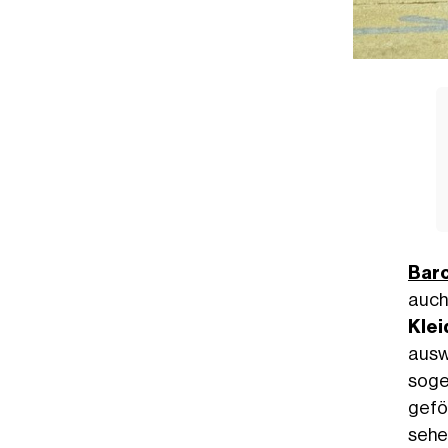
Bar
auch
Kle
ausw
sog
gefö
sehe