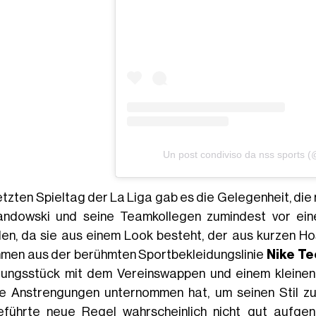
Un post condiviso da nss sports 
etzten Spieltag der La Liga gab es die Gelegenheit, die
ndowski und seine Teamkollegen zumindest vor ein
en, da sie aus einem Look besteht, der aus kurzen Ho
men aus der berühmten Sportbekleidungslinie
Nike Te
dungsstück mit dem Vereinswappen und einem kleine
e Anstrengungen unternommen hat, um seinen Stil zum
eführte neue Regel wahrscheinlich nicht gut aufge