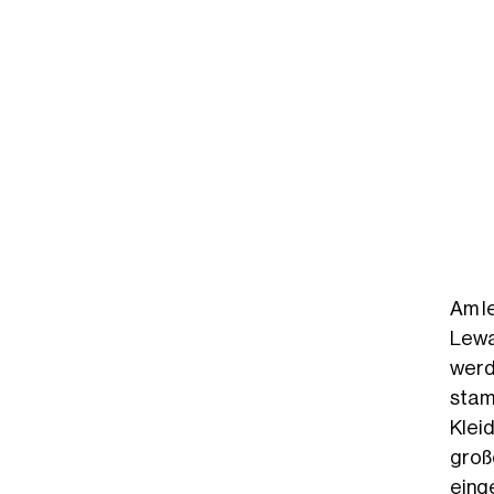
Am l
Lewa
werd
stam
Klei
groß
eing