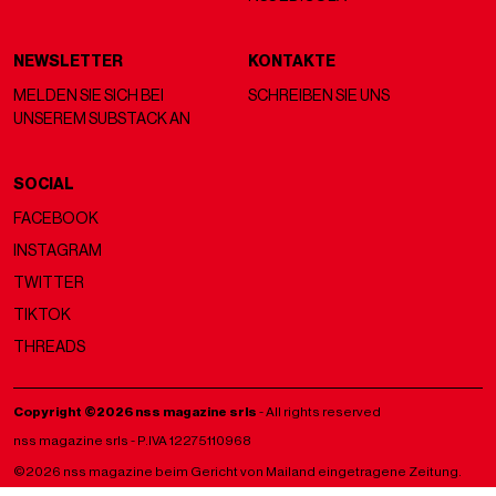
NEWSLETTER
KONTAKTE
MELDEN SIE SICH BEI
SCHREIBEN SIE UNS
UNSEREM SUBSTACK AN
SOCIAL
FACEBOOK
INSTAGRAM
TWITTER
TIKTOK
THREADS
Copyright ©2026 nss magazine srls
- All rights reserved
nss magazine srls - P.IVA 12275110968
©2026 nss magazine beim Gericht von Mailand eingetragene Zeitung.
Aut. Nr. 77 vom 13.05.2022