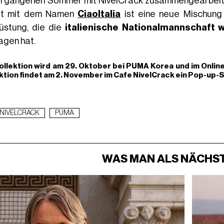
ergangenen Sommer mit NivelCrack zusammengearbeitet,
ot mit dem Namen
CiaoItalia
ist eine neue Mischung 
üstung, die die
italienische Nationalmannschaft
agen hat.
ollektion wird am 29. Oktober bei PUMA Korea und im Online
ktion findet am 2. November im Cafe NivelCrack ein Pop-up-S
NIVELCRACK
PUMA
WAS MAN ALS NÄCHST