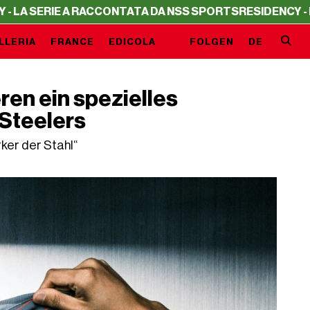
A RACCONTATA DA NSS SPORTS
RESIDENCY - LA SERIE A R
LLERIA
FRANCE
EDICOLA
FOLGEN
DE
en ein spezielles
 Steelers
ker der Stahl“