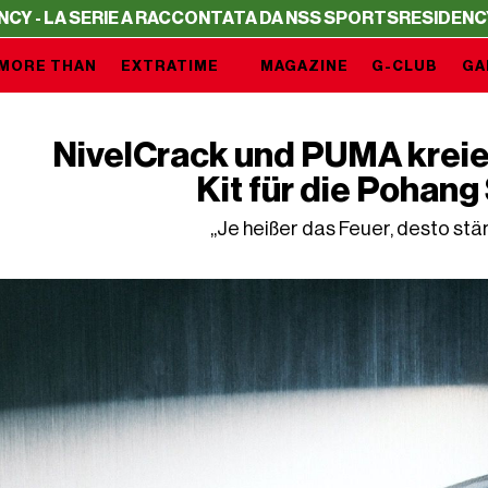
E A RACCONTATA DA NSS SPORTS
RESIDENCY - LA SERIE 
MORE THAN
EXTRATIME
MAGAZINE
G-CLUB
GA
NivelCrack und PUMA kreier
Kit für die Pohang
„Je heißer das Feuer, desto stär