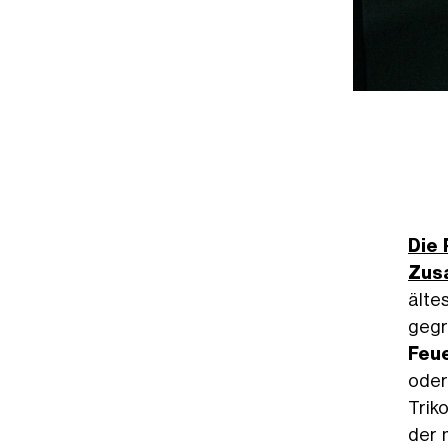
Die
Zus
älte
gegrü
Feue
oder
Trik
der 