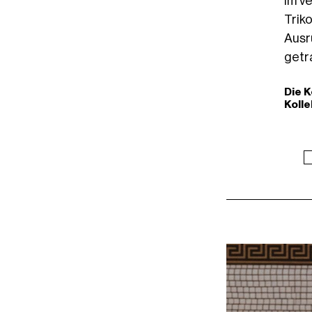
im v
Trik
Ausr
getr
Die K
Kolle