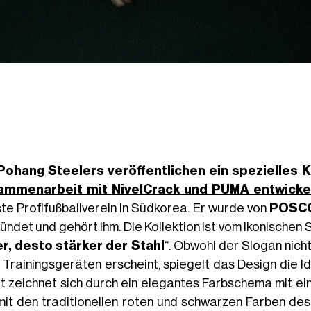
Pohang Steelers
veröffentlichen ein spezielles Ki
ammenarbeit mit
NivelCrack
und PUMA entwickel
ste Profifußballverein in Südkorea. Er wurde von
POSC
ndet und gehört ihm. Die Kollektion ist vom ikonischen Sl
r, desto stärker der Stahl
“. Obwohl der Slogan nich
 Trainingsgeräten erscheint, spiegelt das Design die I
ot zeichnet sich durch ein elegantes Farbschema mit ein
mit den traditionellen roten und schwarzen Farben des