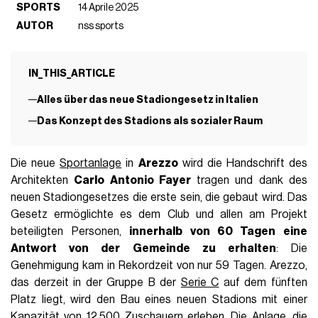
SPORTS
14 Aprile 2025
AUTOR
nss sports
IN_THIS_ARTICLE
Alles über das neue Stadiongesetz in Italien
Das Konzept des Stadions als sozialer Raum
Die neue
Sportanlage
in
Arezzo
wird die Handschrift des
Architekten
Carlo Antonio Fayer
tragen und dank des
neuen Stadiongesetzes die erste sein, die gebaut wird. Das
Gesetz ermöglichte es dem Club und allen am Projekt
beteiligten Personen,
innerhalb von 60 Tagen eine
Antwort von der Gemeinde zu erhalten
: Die
Genehmigung kam in Rekordzeit von nur 59 Tagen. Arezzo,
das derzeit in der Gruppe B der
Serie C
auf dem fünften
Platz liegt, wird den Bau eines neuen Stadions mit einer
Kapazität von 12.500 Zuschauern erleben. Die Anlage, die