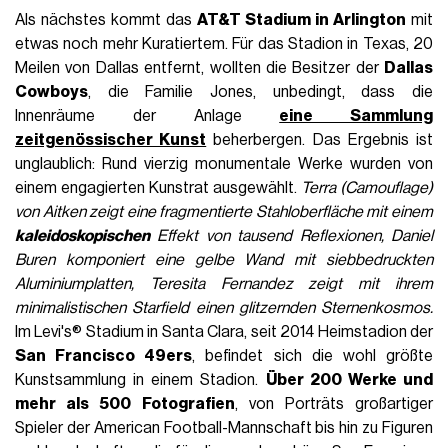
Als nächstes kommt das
AT&T Stadium in Arlington
mit
etwas noch mehr Kuratiertem. Für das Stadion in Texas, 20
Meilen von Dallas entfernt, wollten die Besitzer der
Dallas
Cowboys
, die Familie Jones, unbedingt, dass die
Innenräume der Anlage
eine Sammlung
zeitgenössischer Kunst
beherbergen. Das Ergebnis ist
unglaublich: Rund vierzig monumentale Werke wurden von
einem engagierten Kunstrat ausgewählt.
Terra (Camouflage)
von Aitken zeigt eine fragmentierte Stahloberfläche mit einem
kaleidoskopischen
Effekt von tausend Reflexionen, Daniel
Buren komponiert eine gelbe Wand mit siebbedruckten
Aluminiumplatten, Teresita Fernandez zeigt mit ihrem
minimalistischen Starfield einen glitzernden Sternenkosmos.
Im Levi's® Stadium in Santa Clara, seit 2014 Heimstadion der
San Francisco 49ers
, befindet sich die wohl größte
Kunstsammlung in einem Stadion.
Über 200 Werke und
mehr als 500 Fotografien
, von Porträts großartiger
Spieler der American Football-Mannschaft bis hin zu Figuren