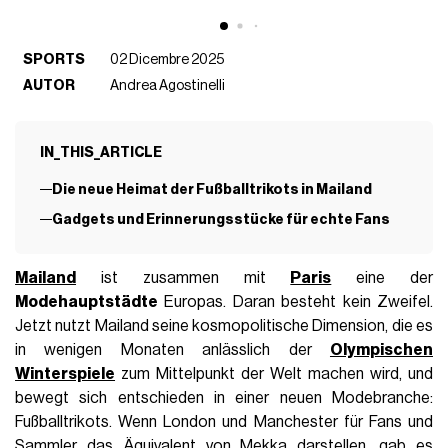
SPORTS
02 Dicembre 2025
AUTOR
Andrea Agostinelli
IN_THIS_ARTICLE
Die neue Heimat der Fußballtrikots in Mailand
Gadgets und Erinnerungsstücke für echte Fans
Mailand
ist zusammen mit
Paris
eine der
Modehauptstädte
Europas. Daran besteht kein Zweifel.
Jetzt nutzt Mailand seine kosmopolitische Dimension, die es
in wenigen Monaten anlässlich der
Olympischen
Winterspiele
zum Mittelpunkt der Welt machen wird, und
bewegt sich entschieden in einer neuen Modebranche:
Fußballtrikots. Wenn London und Manchester für Fans und
Sammler das Äquivalent von Mekka darstellen, gab es