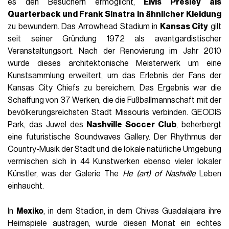
es den Besuchern ermöglicht,
Elvis Presley als
Quarterback und Frank Sinatra in ähnlicher Kleidung
zu bewundern. Das Arrowhead Stadium in
Kansas City
gilt
seit seiner Gründung 1972 als avantgardistischer
Veranstaltungsort. Nach der Renovierung im Jahr 2010
wurde dieses architektonische Meisterwerk um eine
Kunstsammlung erweitert, um das Erlebnis der Fans der
Kansas City Chiefs zu bereichern. Das Ergebnis war die
Schaffung von 37 Werken, die die Fußballmannschaft mit der
bevölkerungsreichsten Stadt Missouris verbinden. GEODIS
Park, das Juwel des
Nashville Soccer Club
, beherbergt
eine futuristische Soundwaves Gallery. Der Rhythmus der
Country-Musik der Stadt und die lokale natürliche Umgebung
vermischen sich in 44 Kunstwerken ebenso vieler lokaler
Künstler, was der Galerie The
He (art) of Nashville
Leben
einhaucht.
In
Mexiko
, in dem Stadion, in dem Chivas Guadalajara ihre
Heimspiele austragen, wurde diesen Monat ein echtes