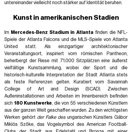
untereinander vielleicht noch stärker auf Identität beruhen.
Kunst in amerikanischen Stadien
Im
Mercedes-Benz Stadium in Atlanta
finden die NFL-
Spiele der Atlanta Falcons und die MLS-Spiele von Atlanta
United statt. Als einzigartiger architektonischer
Veranstaltungsort, inspiriert vom römischen Pantheon,
beherbergt der Riese mit 71.000 Sitzplätzen eine äußerst
vielfältige Kunstsammlung, wobei der Sport und die
historisch-kulturelle Interpretation der Stadt Atlanta stets
als feste Referenzen gelten. Kuratiert vom Savannah
College of Art and Design (SCAD). Zwischen
Außeninstallationen und Arbeiten im Innenbereich befinden
sich
180 Kunstwerke
, die von 55 verschiedenen Künstlern
aus der ganzen Welt geschaffen wurden. Zu den wichtigsten
Werken gehört
der Falke des
ungarischen Künstlers Gábor
Miklós Szőke, das Vogelsymbol des American Football-
Clubs der Stadt aus Edelstahl und Bronze mit einer