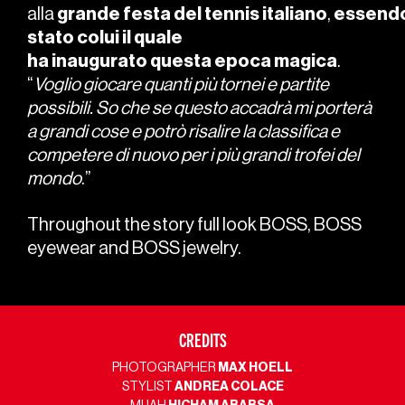
alla
grande
festa
del
tennis
italiano
,
essend
stato colui il quale
ha
inaugurato
questa
epoca
magica
.
“
Voglio giocare quanti più tornei e partite
possibili. So che se questo accadrà mi porterà
a grandi cose e potrò risalire la classifica e
competere di nuovo per i più grandi trofei del
mondo
.”
Throughout the story full look BOSS, BOSS
eyewear and BOSS jewelry.
CREDITS
PHOTOGRAPHER
MAX HOELL
STYLIST
ANDREA COLACE