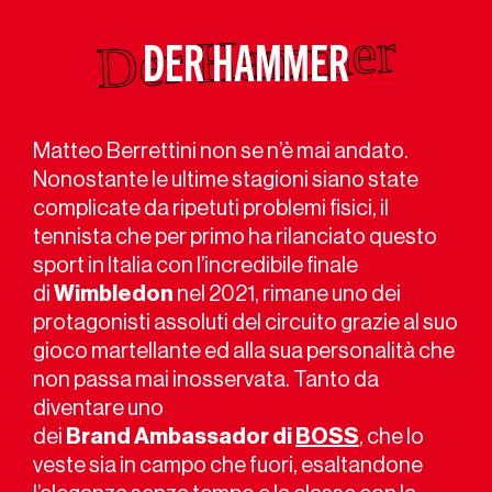
DER HAMMER
Matteo Berrettini non se n’è mai andato.
Nonostante le ultime stagioni siano state
complicate da ripetuti problemi fisici, il
tennista che per primo ha rilanciato questo
sport in Italia con l’incredibile finale
di
Wimbledon
nel 2021, rimane uno dei
protagonisti assoluti del circuito grazie al suo
gioco martellante ed alla sua personalità che
non passa mai inosservata. Tanto da
diventare uno
dei
Brand
Ambassador
di
BOSS
, che lo
veste sia in campo che fuori, esaltandone