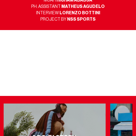
MUAH
HICHAM ABABSA
PH. ASSISTANT
MATHEUS AGUDELO
INTERVIEW
LORENZO BOTTINI
PROJECT BY
NSS SPORTS