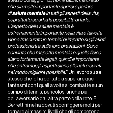
stesso coraggio. “
Sì, non è facile, ma credo
che sia molto importante aprirsi e parlare
di
salute
mentale
in tutti gli aspetti della vita,
soprattutto se si ha la possibilità di farlo.
L'aspetto della salute mentale è
estremamente importante nella vita e talvolta
viene trascurato in termini di impatto sugli atleti
professionisti e sulle loro prestazioni. Sono
convinto che l'aspetto mentale e quello fisico
siano fortemente legati, quindi è importante
che entrambi gli aspetti siano allenati e curati
nel modo migliore possibile
.” Un lavoro su se
stesso che lo ha portato a superare quei
fantasmi con i quali a volte si combatte su un
campo di tennis, pericolosi anche più
dell’avversario dall’altra parte della rete. E
Berrettini ne ha dovuti sconfiggere molti per
tornare ai massimi livelli che gli competono,