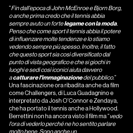
“
Fin dall'epoca di John McEnroe e Bjorn Borg,
o anche prima credo che il tennis abbia
sempre avuto un forte
legame
con
la
moda
.
Penso che come sport il tennis abbia il potere
di influenzare molte tendenze e lo stiamo
vedendo sempre più spesso. Inoltre, il fatto
che questo sport sia così diversificato dal
punto di vista geografico e che si giochi in
luoghi e sedi così iconici aiuta davvero
a
catturare
l'immaginazione
del pubblico.
”
Una fascinazione ora ribadita anche da film
come Challengers, di Luca Guadagnino e
interpretato da Josh O'Connor e Zendaya,
che ha portato il tennis anche a Hollywood.
Berrettini non ha ancora visto il film ma “
vedo
l'ora di vederlo perché ne ho sentito parlare
molto bene. Sono anche un