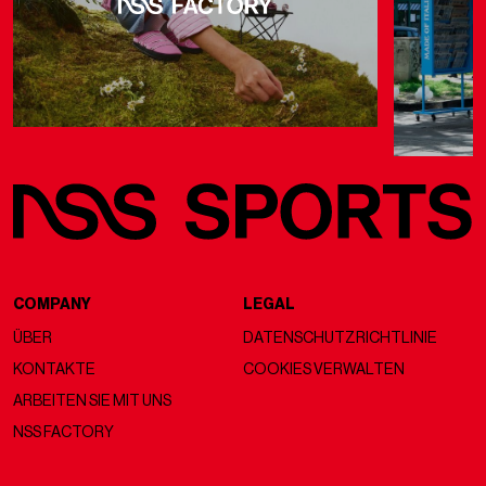
COMPANY
LEGAL
ÜBER
DATENSCHUTZRICHTLINIE
KONTAKTE
COOKIES VERWALTEN
ARBEITEN SIE MIT UNS
NSS FACTORY