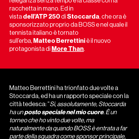
l’eleganza senza tempo e la classe con la
racchetta in mano. Ed in
vista
dell’ATP
250
di
Stoccarda
, che ora è
sponsorizzato proprio da BOSS e nel quale il
tennista italiano è tornato
sull’erba,
Matteo
Berrettini
è il nuovo
protagonista di
More Than
.
Matteo Berrettini ha trionfato due volte a
Stoccarda, ed ha un rapporto speciale con la
città tedesca: “
Sì, assolutamente, Stoccarda
ha un
posto
speciale
nel
mio
cuore
. È un
torneo che ho vinto due volte, ma
naturalmente da quando BOSS è entrata a far
parte della squadra come sponsor principale,