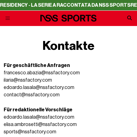
RESIDENCY - LA SERIE A RACCONTATA DA NSS SPORTS
RES
Kontakte
Für geschäftliche Anfragen
francesco.abazia@nssfactory.com
ilaria@nssfactory.com
edoardo.lasala@nssfactory.com
contact@nssfactory.com
Für redaktionelle Vorschläge
edoardo.lasala@nssfactory.com
elisa.ambrosetti@nssfactory.com
sports@nssfactory.com