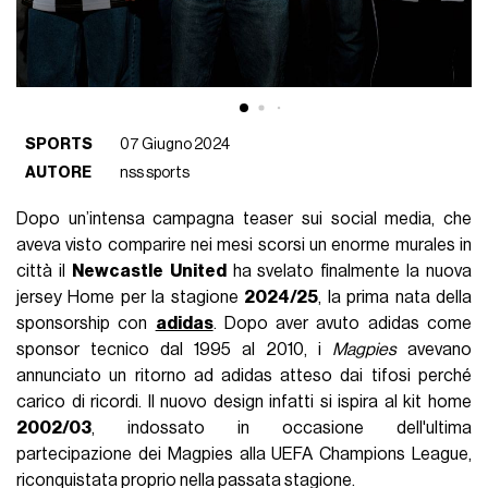
SPORTS
07 Giugno 2024
AUTORE
nss sports
Dopo un’intensa campagna teaser sui social media, che
aveva visto comparire nei mesi scorsi un enorme murales in
città il
Newcastle
United
ha svelato finalmente la nuova
jersey Home per la stagione
2024/25
, la prima nata della
sponsorship con
adidas
. Dopo aver avuto adidas come
sponsor tecnico dal 1995 al 2010, i
Magpies
avevano
annunciato un ritorno ad adidas atteso dai tifosi perché
carico di ricordi. Il nuovo design infatti si ispira al kit home
2002/03
, indossato in occasione dell'ultima
partecipazione dei Magpies alla UEFA Champions League,
riconquistata proprio nella passata stagione.