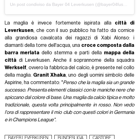
Un post condiviso da Bayer 04 Leverkusen (@bayer04fussball)
La maglia è invece fortemente ispirata alla
città di
Leverkusen
, che con il suo pubblico ha fatto da cornice
alla grandiosa cavalcata dei ragazzi di Xabi Alonso: i
diamanti della torre dell'acqua, una
croce composta dalla
barra merlata
dello stemma e parti della
mappa della
città
di Leverkusen. Anche il soprannome della squadra
Werkself
, ovvero la fabbrica del calcio, è presente nel collo
della maglia.
Granit Xhaka
, uno degli uomini simbolo delle
Aspirine, ha commentato: "
Penso che la maglia sia un grande
successo. Presenta elementi classici con le maniche nere che
spiccano dal colore di base. Una maglia da calcio tipica e molto
tradizionale, questa volta principalmente in rosso. Non vedo
l'ora di rappresentare il mio club con questi colori in Germania
e in Champions League".
BAYER LEVERKUSEN
BUNDESLIGA
CASTORE