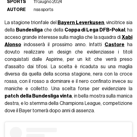
SPORTS
11 Giugno 2024
AUTORE
nss sports
La stagione trionfale del
Bayern Leverkusen
, vincitrice sia
della
Bundesliga
che della
Coppa di Lega DFB-Pokal
, ha
acceso grande interesse sulla maglia che la squadra di
Xabi
Alonso
indosserà il prossimo anno. Infatti
Castore
ha
dovuto realizzare un design che evidenziasse i titoli
conquistati dalle Aspirine, per un kit che verrà preso
d'assalto dai tifosi. La scelta è ricaduta su una maglia
diversa da quella della scorsa stagione, nera con la croce
rossa, con il rosso a dominare e il nero confinato invece su
maniche e colletto. Una scelta forse per evidenziare la
patch della Bundesliga vinta
, in bella mostra sulla manica
destra, e lo stemma della Champions League, competizione
dove il Bayer tornerà dopo anni di assenza.