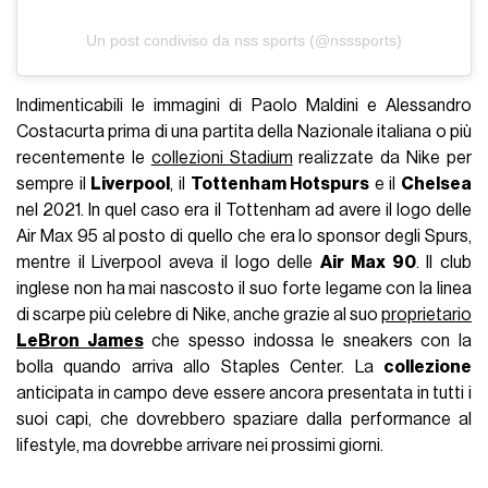
Un post condiviso da nss sports (@nsssports)
Indimenticabili le immagini di Paolo Maldini e Alessandro
Costacurta prima di una partita della Nazionale italiana o più
recentemente le
collezioni Stadium
realizzate da Nike per
sempre il
Liverpool
, il
Tottenham Hotspurs
e il
Chelsea
nel 2021. In quel caso era il Tottenham ad avere il logo delle
Air Max 95 al posto di quello che era lo sponsor degli Spurs,
mentre il Liverpool aveva il logo delle
Air Max 90
. Il club
inglese non ha mai nascosto il suo forte legame con la linea
di scarpe più celebre di Nike, anche grazie al suo
proprietario
LeBron James
che spesso indossa le sneakers con la
bolla quando arriva allo Staples Center. La
collezione
anticipata in campo deve essere ancora presentata in tutti i
suoi capi, che dovrebbero spaziare dalla performance al
lifestyle, ma dovrebbe arrivare nei prossimi giorni.