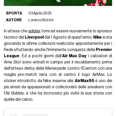
SPORTS
03 Aprile 2025
AUTORE
Lorenzo Bottini
In attesa che
adidas
torni ad essere nuovamente lo sponsor
tecnico del
Liverpool
dal 1 Agosto di quest'anno,
Nike
si sta
giocando le ultime collezioni realizzate appositamente per i
Reds sfruttando anche l'imminente conquista della
Premier
League
. Ed a pochi giorni dall'
Air Max Day
i calciatori di
Arne Slot sono entrati in campo per il riscaldamento prima
dell'atteso derby della Merseyside contro l'Everton con una
maglia pre-match nera con al centro il logo AirMax. Lo
sticker introdotto da Nike insieme alle
AirMax95
è uno dei
più amati da appassionati e collezionisti delle sneakers con
l'Air Bubble, e che ha incrociato più volte la sua storia con
quella del calcio.