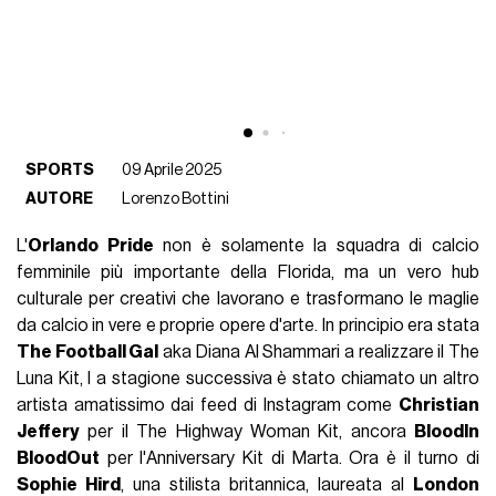
SPORTS
09 Aprile 2025
AUTORE
Lorenzo Bottini
L'
Orlando Pride
non è solamente la squadra di calcio
femminile più importante della Florida, ma un vero hub
culturale per creativi che lavorano e trasformano le maglie
da calcio in vere e proprie opere d'arte. In principio era stata
The Football Gal
aka Diana Al Shammari a realizzare il The
Luna Kit, l a stagione successiva è stato chiamato un altro
artista amatissimo dai feed di Instagram come
Christian
Jeffery
per il The Highway Woman Kit, ancora
BloodIn
BloodOut
per l'Anniversary Kit di Marta. Ora è il turno di
Sophie Hird
, una stilista britannica, laureata al
London