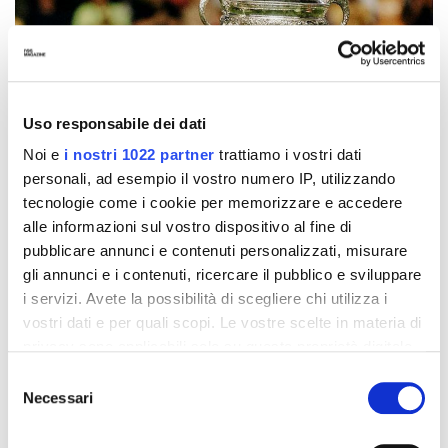
Uso responsabile dei dati
Noi e
i nostri 1022 partner
trattiamo i vostri dati
personali, ad esempio il vostro numero IP, utilizzando
tecnologie come i cookie per memorizzare e accedere
alle informazioni sul vostro dispositivo al fine di
pubblicare annunci e contenuti personalizzati, misurare
gli annunci e i contenuti, ricercare il pubblico e sviluppare
i servizi. Avete la possibilità di scegliere chi utilizza i
vostri dati e per quali scopi. Le vostre scelte in materia di
privacy sono applicabili solo su questa proprietà digitale
in cui avete effettuato le vostre scelte. È possibile
Selezione
modificare o revocare il proprio consenso in qualsiasi
Necessari
del
momento dalla Dichiarazione sui cookie o facendo clic
consenso
sull'icona di attivazione della privacy.