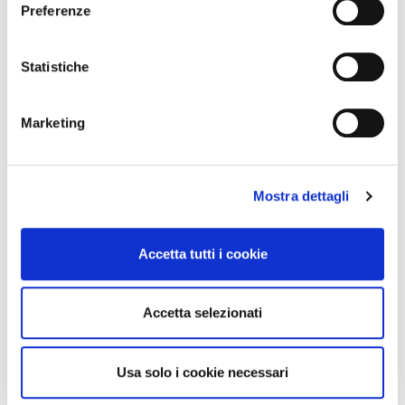
Estetica dei trofei delle amichevoli estive di calcio
Preferenze
Con il tuo consenso, vorremmo anche:
raccogliere informazioni sulla tua posizione
Statistiche
geografica, con un'approssimazione di qualche
metro,
Marketing
Identificare il tuo dispositivo, scansionandolo
attivamente alla ricerca di caratteristiche specifiche
(impronte digitali).
Mostra dettagli
Approfondisci come vengono elaborati i tuoi dati personali
e imposta le tue preferenze nella
sezione dettagli
. Puoi
modificare o ritirare il tuo consenso in qualsiasi momento
Accetta tutti i cookie
dalla Dichiarazione sui cookie.
Utilizziamo i cookie per personalizzare contenuti ed
Accetta selezionati
annunci, per fornire funzionalità dei social media e per
analizzare il nostro traffico. Condividiamo inoltre
informazioni sul modo in cui utilizza il nostro sito con i
Usa solo i cookie necessari
nostri partner che si occupano di analisi dei dati web,