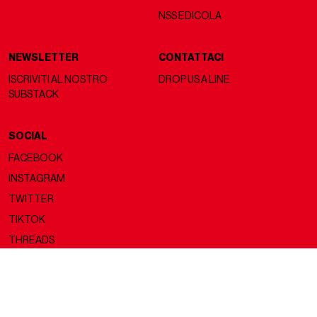
NSS EDICOLA
NEWSLETTER
CONTATTACI
ISCRIVITI AL NOSTRO
DROP US A LINE
SUBSTACK
SOCIAL
FACEBOOK
INSTAGRAM
TWITTER
TIKTOK
THREADS
Copyright ©2026 nss magazine srls
- All rights reserved
nss magazine srls - P.IVA 12275110968