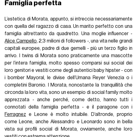
Famiglia perfetta
L’estetica di Morata, appunto, si intreccia necessariamente
con quella del ragazzo di casa. Un marito perfetto con una
famiglia altrettanto da quadretto. Una moglie influencer -
Alice Campello
, 2,3 milioni di followers -, una vita nelle grandi
capitali europee, padre di due gemelli - più un terzo figlio in
arrivo. I twins di Morata sono praticamente una mascotte
per l’intera famiglia, molto spesso comparsi sui social dei
loro genitori e vestiti come degli autentici baby hipster - con
i bomber Mayoral, le divise dell’Umana Reyer Venezia o i
completini Baronio. I Morata, nonostante la tranquillità che
circonda la loro vita, sono un esempio di social family molto
apprezzata - anche perché, come detto, hanno tutti i
connotati della famiglia perfetta - e il paragone con i
Ferragnez
e Leone è molto intuibile. D’altronde, proprio
come Leone, anche Alessandro e Leonardo sono in bella
vista sui profili social di Morata, ovviamente, anche loro
vestiti con estrema attenzione.