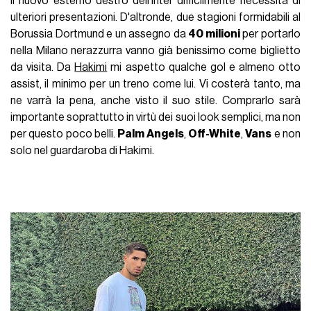
Il nuovo esterno destro dell'Inter difficilmente necessita di
ulteriori presentazioni. D'altronde, due stagioni formidabili al
Borussia Dortmund e un assegno da
40 milioni
per portarlo
nella Milano nerazzurra vanno già benissimo come biglietto
da visita. Da
Hakimi
mi aspetto qualche gol e almeno otto
assist, il minimo per un treno come lui. Vi costerà tanto, ma
ne varrà la pena, anche visto il suo stile. Comprarlo sarà
importante soprattutto in virtù dei suoi look semplici, ma non
per questo poco belli.
Palm Angels
,
Off-White
,
Vans
e non
solo nel guardaroba di Hakimi.