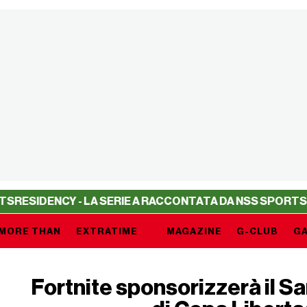
CY - LA SERIE A RACCONTATA DA NSS SPORTS
RESIDENCY
MORE THAN
EXTRATIME
MAGAZINE
G-CLUB
GA
Fortnite sponsorizzerà il San