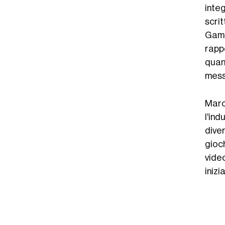
integ
scri
Game
rappo
quan
messi
Marc
l'ind
diver
gioc
vide
inizi