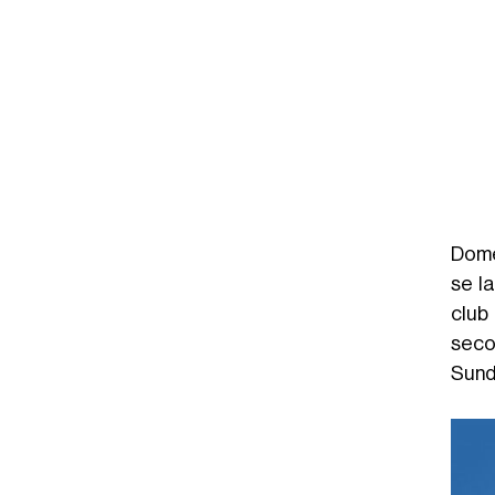
Domen
se la
club
seco
Sund