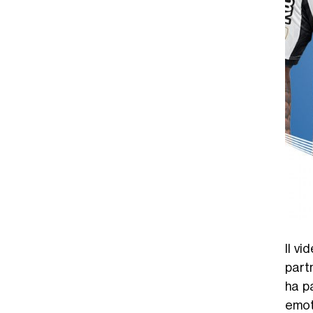
Il v
partn
ha p
emot