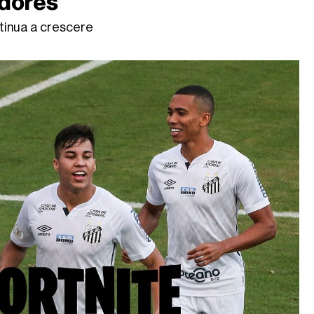
adores
ntinua a crescere