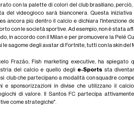
rato con la palette di colori del club brasiliano, perciò
tta del videogioco sarà bianconera. Questa iniziativa 
s ancora più dentro il calcio e dichiara l'intenzione de
rto con le società sportive. Ad esempio, non è stata affa
do, in accordo con il Milan e per promuovere la Pelé Cup
 le sagome degli avatar di Fortnite, tutti con la skin del 
elo Frazão, Fish marketing executive, ha spiegato qu
ustria del calcio e quello degli
e-Sports
sta diventan
si: club che partecipano a modalità con squadre competiti
hi e sponsorizzazioni in divise che utilizzano il cal
ogiochi di valore. Il Santos FC partecipa attivament
ative come strategiche".