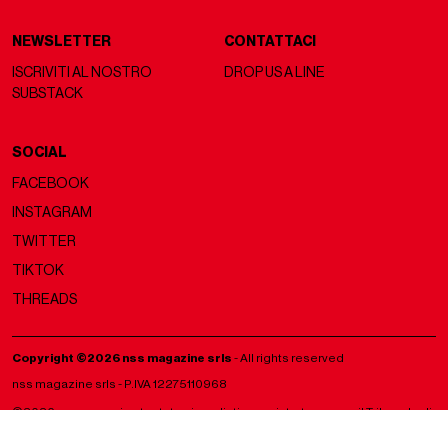
NEWSLETTER
CONTATTACI
ISCRIVITI AL NOSTRO
DROP US A LINE
SUBSTACK
SOCIAL
FACEBOOK
INSTAGRAM
TWITTER
TIKTOK
THREADS
Copyright ©2026 nss magazine srls
- All rights reserved
nss magazine srls - P.IVA 12275110968
©2026 nss magazine testata giornalistica registrata presso il Tribunale di
Milano. Aut. n° 77 del 13/5/2022