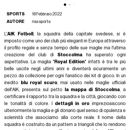
SPORTS
18 Febbraio 2022
AUTORE
nss sports
L'
AIK Fotboll
, la squadra della capitale svedese, si è
imposto come uno dei club più eleganti in Europa attraverso
il profilo regale e senza tempo delle sue maglie ma l'ultima
creazione del club di
Stoccolma
ha superato ogni
aspettativa. La maglia "
Royal Edition
" infatti è tra le più
belle uscite negli ultimi anni e diventerà sicuramente un
pezzo da collezione per ogni fanatico dei kit di gioco. In un
inedito
blu royal scuro
, mai usato nelle maglie ufficiali
dell'AIK, presenta sul petto
la mappa di Stoccolma
, a
certificare il rapporto tra la squadra e la città, giocando con
le tonalità di colore. I
dettagli in oro
impreziosiscono
ulteriormente la maglia e gli donano quel senso di opulenza e
solennità che associamo alla corte reale. Il nome della
squadra è costruito da un pattern a triangoli che lo rendono