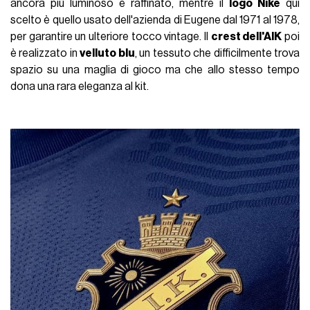
ancora più luminoso e raffinato, mentre il
logo Nike
qui
scelto è quello usato dell'azienda di Eugene dal 1971 al 1978,
per garantire un ulteriore tocco vintage. Il
crest dell'AIK
poi
è realizzato in
velluto blu
, un tessuto che difficilmente trova
spazio su una maglia di gioco ma che allo stesso tempo
dona una rara eleganza al kit.