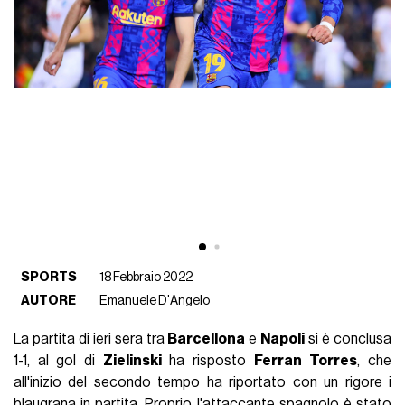
SPORTS
18 Febbraio 2022
AUTORE
Emanuele D'Angelo
La partita di ieri sera tra
Barcellona
e
Napoli
si è conclusa
1-1, al gol di
Zielinski
ha risposto
Ferran
Torres
, che
all'inizio del secondo tempo ha riportato con un rigore i
blaugrana
in partita. Proprio l'attaccante spagnolo è stato