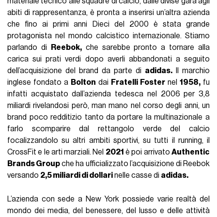
materiale tecnico alle squadre di calcio, dalle divise gara agli
abiti di rappresentanza, è pronta a inserirsi un’altra azienda
che fino ai primi anni Dieci del 2000 è stata grande
protagonista nel mondo calcistico internazionale. Stiamo
parlando di
Reebok,
che sarebbe pronto a tornare alla
carica sui prati verdi dopo averli abbandonati a seguito
dell’acquisizione del brand da parte di
adidas.
Il marchio
inglese fondato a
Bolton
dai
Fratelli Foster
nel
1958,
fu
infatti acquistato dall’azienda tedesca nel 2006 per 3,8
miliardi rivelandosi però, man mano nel corso degli anni, un
brand poco redditizio tanto da portare la multinazionale a
farlo scomparire dal rettangolo verde del calcio
focalizzandolo su altri ambiti sportivi, su tutti il running, il
CrossFit e le arti marziali. Nel
2021
è poi arrivato
Authentic
Brands Group
che ha ufficializzato l’acquisizione di Reebok
versando
2,5 miliardi di dollari
nelle casse di
adidas.
L’azienda con sede a New York possiede varie realtà del
mondo dei media, del benessere, del lusso e delle attività