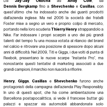
Da
Jay-Jay Okocha
ad
Andy Cole
, da
Dennis Bergkamp
fino a
Shevchenko
e
Casillas
, con
quest’ultimo che ha indossato anche dei guanti prodotti
dall’azienda inglese. Ma nel 2006 la società dei fratelli
Foster mise a segno un vero e proprio colpo di mercato,
portando nella loro scuderia
Thierry Henry
strappandolo a
Nike. Far indossare i propri scarpini a uno dei più grandi
talenti del tempo fu una mossa votata al rilancio del brand
nel calcio e ritrovare una posizione di spessore dopo alcuni
anni di difficoltà. Nel 2009, Titì e Giggs, i due volti di punta di
Reebok, presentano le nuove scarpe “Instante Pro”, ma
nonostante questi tentativi di marketing associati a due
grandi campioni, il marchio non riuscirà a rifiorire.
Henry
,
Giggs
,
Casillas
e
Shevchenko
furono anche
protagonisti della campagna dell’azienda Play Responsibly.
In uno di questi spot, che ha come ambientazione una
Barcellona postapocalittica, si vede il francese buttar giù
palazzi e spazzar via automobili abbandonate solo