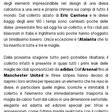
degli elementi imprescindibile nel design di una divisa
calcistica a una vera e propria chimera sui campi di tutto il
mondo. Dal colletto alzato di
Eric
Cantona
e le divise
baggy degli anni '90 i tempi sono cambiati: poche delle
divise presentate fino ad oggi ha un colletto, e fra i club più
blasonati in Italia e Inghilterra solo poche hanno sfoggiato
un timidissimo bavero. Unica eccezione è l'
Atalanta
che lo
ha inserito in tutte e tre le maglie.
Dalla prossima stagione tutto però potrebbe ribaltarsi, il
colletto infatti è presente in quasi tutti i primi leak delle
maglie dei club sponsorizzati da
adidas
. Dall'
Arsenal
fino al
Manchester
United
le three stripes hanno deciso di
riaprire i loro archivi per ripescare un elemento che ha reso le
divise, in particolare quelle inglesi, iconiche e inimitabili. Il
colletto è l'elemento che immediatamente trasporta la
maglia da calcio fuori dal calcio in una dimensione sartoriale,
elegante ed adatta ad edizioni speciali per tifosi e
appassionati, come l'ultima maglia realizzata con il colletto