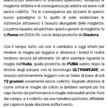
elasticizzati divennero lo standard qualitativo, rendendo le
magliette attillate e di conseguenza più adatte ad avere colli
senza colletto. Tra le conseguenze più bizzarre di questo
nuovo paradigma ci fu quello di voler evidenziare le
trattenute attraverso il tessuto allungabile delle magliette.
La prima squadra ad adottare questo genere di magliette fu
la
Roma
nel 2004-05, con le divise prodotte da
Diadora
.
Con il tempo tutto ciò non è cambiato e oggi infatti per
rendere la maglia più leggera e dinamica i brand in realtà
tendono ancora ad eliminarlo. Un altro esempio riguarda la
maglia dell'
Italia
, quella prodotta da
PUMA
subito dopo la
vittoria degli europei con la tecnologia
ULTRAWEAVE
, un
tessuto estremamente leggero con un telaio di base di soli
72 grammi
ovviamente senza colletto. Segnale ulteriore di
come ormai le maglie da calcio si dividano sempre più tra
capi tecnici da performance e maglie indossabili anche fuori
dal campo, e il colletto sia una bandiera piuttosto affidabile
per capire in quale direzione soffia il vento.