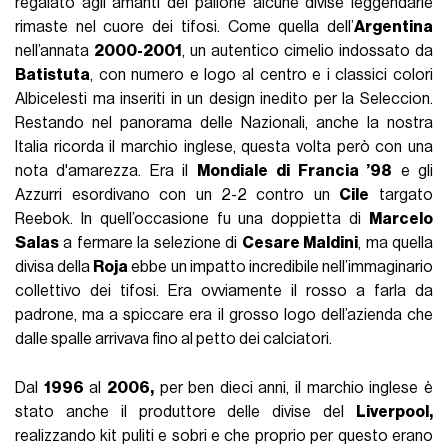
regalato agli amanti del pallone alcune divise leggendarie
rimaste nel cuore dei tifosi. Come quella dell’
Argentina
nell’annata
2000-2001
, un autentico cimelio indossato da
Batistuta
, con numero e logo al centro e i classici colori
Albicelesti ma inseriti in un design inedito per la Seleccion.
Restando nel panorama delle Nazionali, anche la nostra
Italia ricorda il marchio inglese, questa volta però con una
nota d'amarezza. Era il
Mondiale
di Francia ’98
e gli
Azzurri esordivano con un 2-2 contro un
Cile
targato
Reebok. In quell’occasione fu una doppietta di
Marcelo
Salas
a fermare la selezione di
Cesare Maldini
, ma quella
divisa della
Roja
ebbe un impatto incredibile nell’immaginario
collettivo dei tifosi. Era ovviamente il rosso a farla da
padrone, ma a spiccare era il grosso logo dell’azienda che
dalle spalle arrivava fino al petto dei calciatori.
Dal
1996
al
2006,
per ben dieci anni, il marchio inglese è
stato anche il produttore delle divise del
Liverpool,
realizzando kit puliti e sobri e che proprio per questo erano