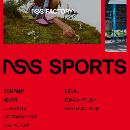
COMPANY
LEGAL
ABOUT
PRIVACY POLICY
CONTACTS
GESTISCI COOKIE
LAVORA CON NOI
NSS FACTORY