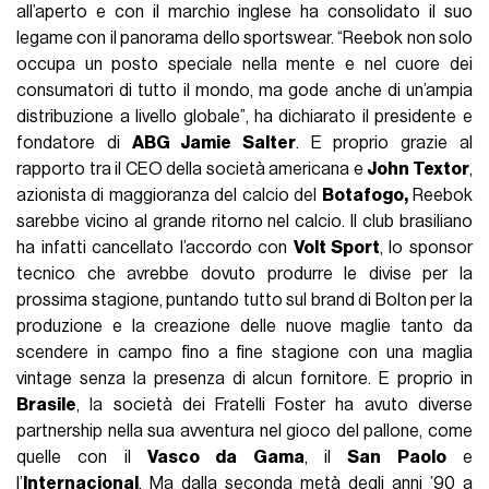
all’aperto e con il marchio inglese ha consolidato il suo
legame con il panorama dello sportswear. “Reebok non solo
occupa un posto speciale nella mente e nel cuore dei
consumatori di tutto il mondo, ma gode anche di un’ampia
distribuzione a livello globale”, ha dichiarato il presidente e
fondatore di
ABG Jamie Salter
. E proprio grazie al
rapporto tra il CEO della società americana e
John Textor
,
azionista di maggioranza del calcio del
Botafogo,
Reebok
sarebbe vicino al grande ritorno nel calcio. Il club brasiliano
ha infatti cancellato l’accordo con
Volt Sport
, lo sponsor
tecnico che avrebbe dovuto produrre le divise per la
prossima stagione, puntando tutto sul brand di Bolton per la
produzione e la creazione delle nuove maglie tanto da
scendere in campo fino a fine stagione con una maglia
vintage senza la presenza di alcun fornitore. E proprio in
Brasile
, la società dei Fratelli Foster ha avuto diverse
partnership nella sua avventura nel gioco del pallone, come
quelle con il
Vasco da Gama
, il
San Paolo
e
l’
Internacional
. Ma dalla seconda metà degli anni ’90 a