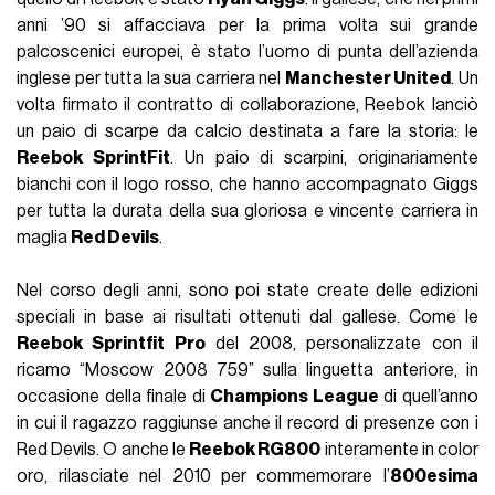
anni ’90 si affacciava per la prima volta sui grande
palcoscenici europei, è stato l’uomo di punta dell’azienda
inglese per tutta la sua carriera nel
Manchester United
. Un
volta firmato il contratto di collaborazione, Reebok lanciò
un paio di scarpe da calcio destinata a fare la storia: le
Reebok SprintFit
. Un paio di scarpini, originariamente
bianchi con il logo rosso, che hanno accompagnato Giggs
per tutta la durata della sua gloriosa e vincente carriera in
maglia
Red Devils
.
Nel corso degli anni, sono poi state create delle edizioni
speciali in base ai risultati ottenuti dal gallese. Come le
Reebok Sprintfit Pro
del 2008, personalizzate con il
ricamo “Moscow 2008 759” sulla linguetta anteriore, in
occasione della finale di
Champions League
di quell’anno
in cui il ragazzo raggiunse anche il record di presenze con i
Red Devils. O anche le
Reebok RG800
interamente in color
oro, rilasciate nel 2010 per commemorare l’
800esima