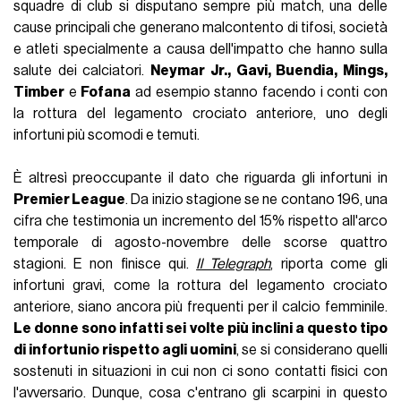
squadre di club si disputano sempre più match, una delle
cause principali che generano malcontento di tifosi, società
e atleti specialmente a causa dell'impatto che hanno sulla
salute dei calciatori.
Neymar Jr., Gavi, Buendia, Mings,
Timber
e
Fofana
ad esempio stanno facendo i conti con
la rottura del legamento crociato anteriore, uno degli
infortuni più scomodi e temuti.
È altresì preoccupante il dato che riguarda gli infortuni in
Premier League
. Da inizio stagione se ne contano 196, una
cifra che testimonia un incremento del 15% rispetto all'arco
temporale di agosto-novembre delle scorse quattro
stagioni. E non finisce qui.
Il Telegraph
, riporta come gli
infortuni gravi, come la rottura del legamento crociato
anteriore, siano ancora più frequenti per il calcio femminile.
Le donne sono infatti sei volte più inclini a questo tipo
di infortunio rispetto agli uomini
, se si considerano quelli
sostenuti in situazioni in cui non ci sono contatti fisici con
l'avversario. Dunque, cosa c'entrano gli scarpini in questo