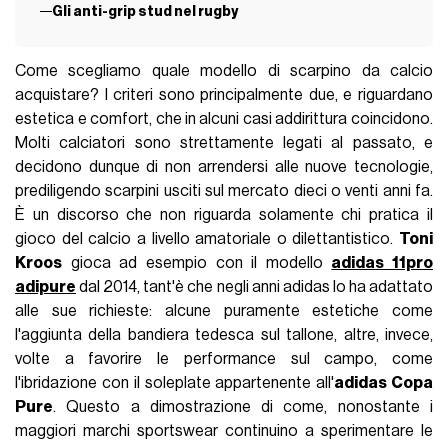
Gli anti-grip stud nel rugby
Come scegliamo quale modello di scarpino da calcio
acquistare? I criteri sono principalmente due, e riguardano
estetica e comfort, che in alcuni casi addirittura coincidono.
Molti calciatori sono strettamente legati al passato, e
decidono dunque di non arrendersi alle nuove tecnologie,
prediligendo scarpini usciti sul mercato dieci o venti anni fa.
È un discorso che non riguarda solamente chi pratica il
gioco del calcio a livello amatoriale o dilettantistico.
Toni
Kroos
gioca ad esempio con il modello
adidas 11pro
adipure
dal 2014, tant'è che negli anni adidas lo ha adattato
alle sue richieste: alcune puramente estetiche come
l'aggiunta della bandiera tedesca sul tallone, altre, invece,
volte a favorire le performance sul campo, come
l'ibridazione con il soleplate appartenente all'
adidas Copa
Pure
. Questo a dimostrazione di come, nonostante i
maggiori marchi sportswear continuino a sperimentare le