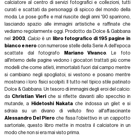
calciatore al centro di servizi fotografici e collezioni, tutti
curati e scattati da personaggi di spicco del mondo della
moda. Le pose goffe e mal riuscite degli anni '90 sparirono,
lasciando spazio alle immagini artistiche e raffinate che
vediamo regolarmente oggi. Prodotto da Dolce & Gabbana
nel
2003
,
Calcio
è un
libro fotografico di 195 pagine in
bianco e nero
con numerose stelle della Serie A dell'epoca
scattate dal fotografo
Mariano Vivanco
. Le foto
all'interno delle pagine vedono i giocatori trattati più come
modelli che come atleti, immortalati fuori dal campo mentre
si cambiano negli spogliatoi, si vestono e posano mentre
mostrano i loro fisici scolpiti. Il tutto nel tipico stile patinato
Dolce & Gabbana. Un tesoro di immagini degli eroi del calcio:
da
Christian Vieri
che si riflette davanti allo specchio in
mutande, a
Hidetoshi Nakata
che indossa un gilet e si
sdraia su un divano di velluto fino all'affascinante
Alessandro Del Piero
che fissa l'obiettivo in un cappotto
sartoriale, questo libro mette in mostra il calciatore in un
modo che non si era mai visto prima.