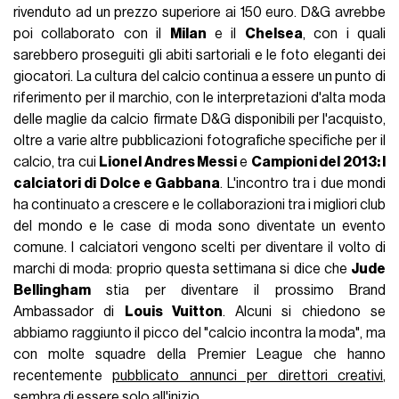
rivenduto ad un prezzo superiore ai 150 euro. D&G avrebbe
poi collaborato con il
Milan
e il
Chelsea
, con i quali
sarebbero proseguiti gli abiti sartoriali e le foto eleganti dei
giocatori. La cultura del calcio continua a essere un punto di
riferimento per il marchio, con le interpretazioni d'alta moda
delle maglie da calcio firmate D&G disponibili per l'acquisto,
oltre a varie altre pubblicazioni fotografiche specifiche per il
calcio, tra cui
Lionel Andres Messi
e
Campioni del 2013: I
calciatori di Dolce e Gabbana
. L'incontro tra i due mondi
ha continuato a crescere e le collaborazioni tra i migliori club
del mondo e le case di moda sono diventate un evento
comune. I calciatori vengono scelti per diventare il volto di
marchi di moda: proprio questa settimana si dice che
Jude
Bellingham
stia per diventare il prossimo Brand
Ambassador di
Louis Vuitton
. Alcuni si chiedono se
abbiamo raggiunto il picco del "calcio incontra la moda", ma
con molte squadre della Premier League che hanno
recentemente
pubblicato annunci per direttori creativi
,
sembra di essere solo all'inizio.