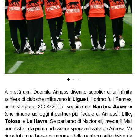
A metà anni Duemila Airness divenne supplier di un'infinita
schiera di club che militavano in
Ligue 1
. Il primo fu il Rennes,
nella stagione 2004/2005, seguito da
Nantes, Auxerre
(che rimane ad oggi il partner più fedele di Airness),
Lille,
Tolosa
e
Le Havre
. Se parliamo di Nazionali, invece, il Mali
non è stata la prima ad essere sponsorizzata da Airness. Va
ricordata una breve comparsa della pantera sulle divise da