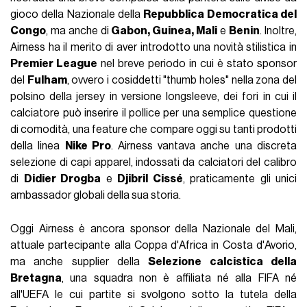
gioco della Nazionale della
Repubblica Democratica del
Congo
, ma anche di
Gabon, Guinea, Mali
e
Benin
. Inoltre,
Airness ha il merito di aver introdotto una novità stilistica in
Premier League
nel breve periodo in cui è stato sponsor
del
Fulham
, ovvero i cosiddetti "thumb holes" nella zona del
polsino della jersey in versione longsleeve, dei fori in cui il
calciatore può inserire il pollice per una semplice questione
di comodità, una feature che compare oggi su tanti prodotti
della linea
Nike Pro
. Airness vantava anche una discreta
selezione di capi apparel, indossati da calciatori del calibro
di
Didier Drogba
e
Djibril Cissé
, praticamente gli unici
ambassador globali della sua storia.
Oggi Airness è ancora sponsor della Nazionale del Mali,
attuale partecipante alla Coppa d'Africa in Costa d'Avorio,
ma anche supplier della
Selezione calcistica della
Bretagna
, una squadra non è affiliata né alla FIFA né
all'UEFA le cui partite si svolgono sotto la tutela della