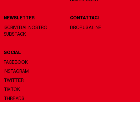
NEWSLETTER
CONTATTACI
ISCRIVITI AL NOSTRO
DROP US A LINE
SUBSTACK
SOCIAL
FACEBOOK
INSTAGRAM
TWITTER
TIKTOK
THREADS
Copyright ©2026 nss magazine srls
- All rights reserved
nss magazine srls - P.IVA 12275110968
©2026 nss magazine testata giornalistica registrata presso il Tribunale di
Milano. Aut. n° 77 del 13/5/2022