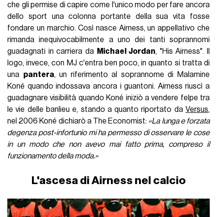
che gli permise di capire come l'unico modo per fare ancora
dello sport una colonna portante della sua vita fosse
fondare un marchio. Così nasce Airness, un appellativo che
rimanda inequivocabilmente a uno dei tanti soprannomi
guadagnati in carriera da
Michael Jordan
, "His Airness". Il
logo, invece, con MJ c'entra ben poco, in quanto si tratta di
una
pantera
, un riferimento al soprannome di Malamine
Koné quando indossava ancora i guantoni. Airness riuscì a
guadagnare visibilità quando Koné iniziò a vendere felpe tra
le vie delle banlieu e, stando a quanto riportato da
Versus
,
nel 2006 Koné dichiarò a The Economist:
«La lunga e forzata
degenza post-infortunio mi ha permesso di osservare le cose
in un modo che non avevo mai fatto prima, compreso il
funzionamento della moda.»
L'ascesa di Airness nel calcio