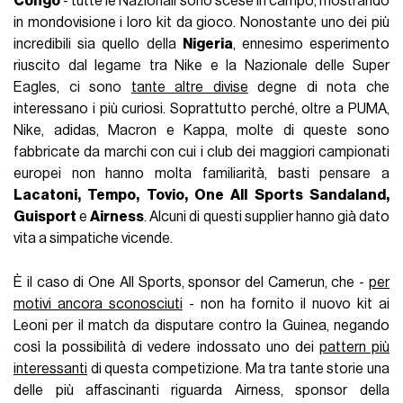
Congo
- tutte le Nazionali sono scese in campo, mostrando
in mondovisione i loro kit da gioco. Nonostante uno dei più
incredibili sia quello della
Nigeria
, ennesimo esperimento
riuscito dal legame tra Nike e la Nazionale delle Super
Eagles, ci sono
tante altre divise
degne di nota che
interessano i più curiosi. Soprattutto perché, oltre a PUMA,
Nike, adidas, Macron e Kappa, molte di queste sono
fabbricate da marchi con cui i club dei maggiori campionati
europei non hanno molta familiarità, basti pensare a
Lacatoni, Tempo, Tovio, One All Sports Sandaland,
Guisport
e
Airness
. Alcuni di questi supplier hanno già dato
vita a simpatiche vicende.
È il caso di One All Sports, sponsor del Camerun, che -
per
motivi ancora sconosciuti
- non ha fornito il nuovo kit ai
Leoni per il match da disputare contro la Guinea, negando
così la possibilità di vedere indossato uno dei
pattern più
interessanti
di questa competizione. Ma tra tante storie una
delle più affascinanti riguarda Airness, sponsor della