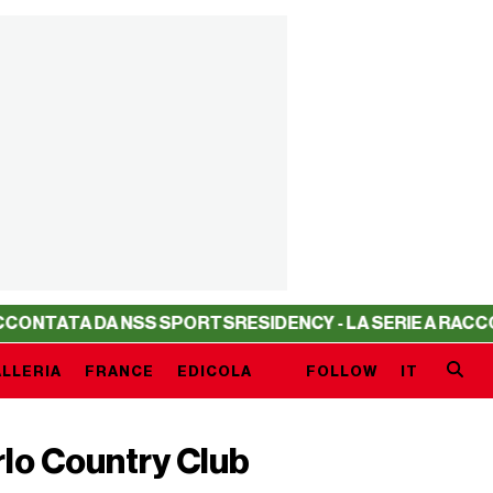
A NSS SPORTS
RESIDENCY - LA SERIE A RACCONTATA DA 
LLERIA
FRANCE
EDICOLA
FOLLOW
IT
rlo Country Club