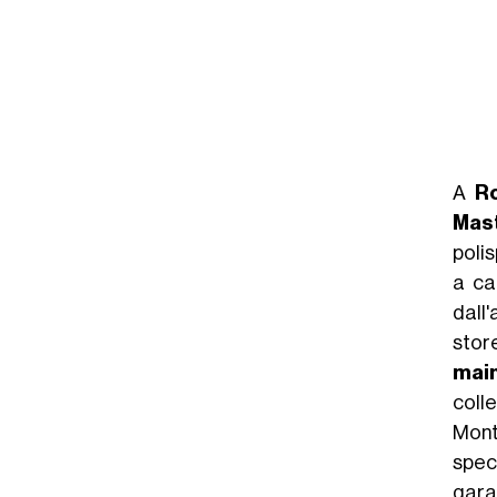
A
R
Mas
polis
a ca
dall
stor
mai
coll
Mont
speci
gara