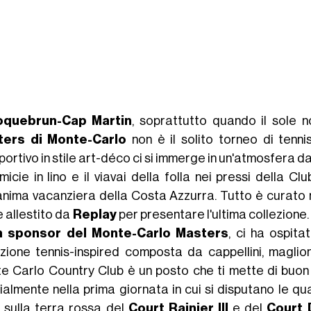
oquebrun-Cap Martin
, soprattutto quando il sole n
ters di Monte-Carlo
non è il solito torneo di tenni
portivo in stile art-déco ci si immerge in un'atmosfera da
micie in lino e il viavai della folla nei pressi della C
'anima vacanziera della Costa Azzurra. Tutto è curato n
e allestito da
Replay
per presentare l'ultima collezione.
n sponsor del
Monte-Carlo Masters
, ci ha ospit
ezione tennis-inspired composta da cappellini, maglion
e Carlo Country Club è un posto che ti mette di buon
almente nella prima giornata in cui si disputano le quali
 sulla terra rossa del
Court Rainier III
e del
Court 