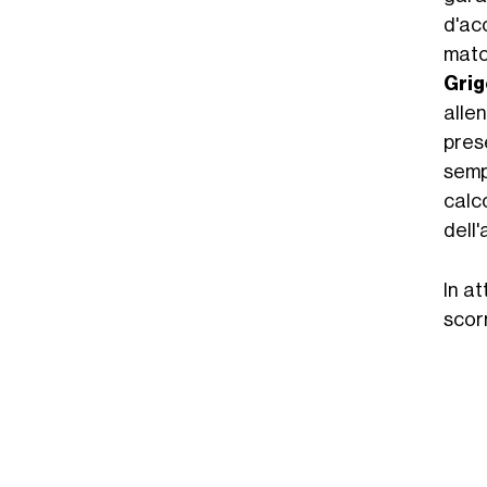
d'ac
mat
Grig
allen
prese
semp
calco
dell
In at
scor