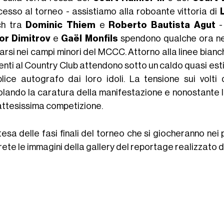
cesso al torneo - assistiamo alla roboante vittoria di
ch tra
Dominic Thiem
e
Roberto Bautista Agut
or Dimitrov
e
Gaël Monfils
spendono qualche ora nel
arsi nei campi minori del MCCC. Attorno alla linee bian
nti al Country Club attendono sotto un caldo quasi esti
lice autografo dai loro idoli. La tensione sui volti 
lando la caratura della manifestazione e nonostante le 
'attesissima competizione.
tesa delle fasi finali del torneo che si giocheranno nei 
rete le immagini della gallery del reportage realizzato 