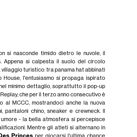
on si nasconde timido dietro le nuvole, il
s. Appena si calpesta il suolo del circolo
 villaggio turistico: tra panama hat abbinati
lub House, l'entusiasmo si propaga ispirato
el minimo dettaglio, soprattutto il pop-up
 Replay, che per il terzo anno consecutivo è
ato al MCCC, mostrandoci anche la nuova
i, pantaloni chino, sneaker e crewneck. Il
 umore - la bella atmosfera si percepisce
ficazioni. Mentre gli atleti si alternano in
Des Princes
per giocarsi l'ultima chance