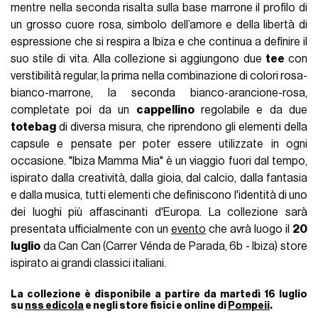
mentre nella seconda risalta sulla base marrone il profilo di
un grosso cuore rosa, simbolo dell’amore e della libertà di
espressione che si respira a Ibiza e che continua a definire il
suo stile di vita. Alla collezione si aggiungono due
tee
con
verstibilità regular, la prima nella combinazione di colori rosa-
bianco-marrone, la seconda bianco-arancione-rosa,
completate poi da un
cappellino
regolabile e da due
totebag
di diversa misura, che riprendono gli elementi della
capsule e pensate per poter essere utilizzate in ogni
occasione. "Ibiza Mamma Mia" è un viaggio fuori dal tempo,
ispirato dalla creatività, dalla gioia, dal calcio, dalla fantasia
e dalla musica, tutti elementi che definiscono l'identità di uno
dei luoghi più affascinanti d'Europa. La collezione sarà
presentata ufficialmente con un
evento
che avrà luogo il
20
luglio
da Can Can (Carrer Vénda de Parada, 6b - Ibiza) store
ispirato ai grandi classici italiani.
La collezione è disponibile a partire da martedì 16 luglio
su
nss edicola
e negli store fisici e online di
Pompeii
.