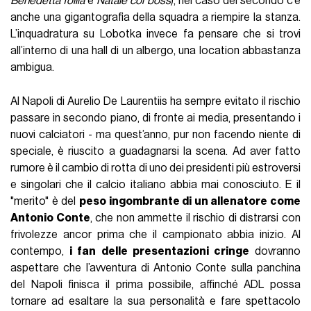
Benedetta follia
e
Natale col boss
), nel caso del secondo c’è
anche una gigantografia della squadra a riempire la stanza.
L’inquadratura su Lobotka invece fa pensare che si trovi
all’interno di una hall di un albergo, una location abbastanza
ambigua.
Al Napoli di Aurelio De Laurentiis ha sempre evitato il rischio
passare in secondo piano, di fronte ai media, presentando i
nuovi calciatori - ma quest’anno, pur non facendo niente di
speciale, è riuscito a guadagnarsi la scena. Ad aver fatto
rumore è il cambio di rotta di uno dei presidenti più estroversi
e singolari che il calcio italiano abbia mai conosciuto. E il
"merito" è del
peso ingombrante di un allenatore come
Antonio Conte
, che non ammette il rischio di distrarsi con
frivolezze ancor prima che il campionato abbia inizio. Al
contempo,
i fan delle presentazioni cringe
dovranno
aspettare che l’avventura di Antonio Conte sulla panchina
del Napoli finisca il prima possibile, affinché ADL possa
tornare ad esaltare la sua personalità e fare spettacolo