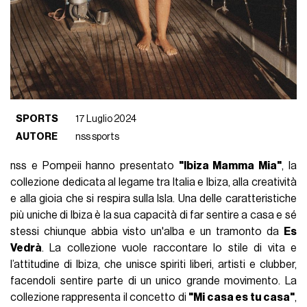
SPORTS
17 Luglio 2024
AUTORE
nss sports
nss e Pompeii hanno presentato
"Ibiza Mamma Mia"
, la
collezione dedicata al legame tra Italia e Ibiza, alla creatività
e alla gioia che si respira sulla Isla. Una delle caratteristiche
più uniche di Ibiza è la sua capacità di far sentire a casa e sé
stessi chiunque abbia visto un'alba e un tramonto da
Es
Vedrà
. La collezione vuole raccontare lo stile di vita e
l’attitudine di Ibiza, che unisce spiriti liberi, artisti e clubber,
facendoli sentire parte di un unico grande movimento. La
collezione rappresenta il concetto di
"Mi casa es tu casa"
,