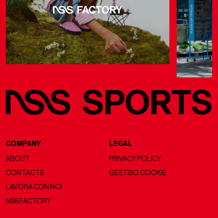
COMPANY
LEGAL
ABOUT
PRIVACY POLICY
CONTACTS
GESTISCI COOKIE
LAVORA CON NOI
NSS FACTORY