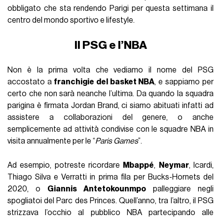
obbligato che sta rendendo Parigi per questa settimana il
centro del mondo sportivo e lifestyle.
Il PSG e l’NBA
Non è la prima volta che vediamo il nome del PSG
accostato a
franchigie del basket NBA
, e sappiamo per
certo che non sarà neanche l’ultima. Da quando la squadra
parigina è firmata Jordan Brand, ci siamo abituati infatti ad
assistere a collaborazioni del genere, o anche
semplicemente ad attività condivise con le squadre NBA in
visita annualmente per le “
Paris Games
”.
Ad esempio, potreste ricordare
Mbappé
,
Neymar
, Icardi,
Thiago Silva e Verratti in prima fila per Bucks-Hornets del
2020, o
Giannis Antetokounmpo
palleggiare negli
spogliatoi del Parc des Princes. Quell’anno, tra l’altro, il PSG
strizzava l’occhio al pubblico NBA partecipando alle