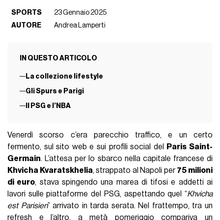
SPORTS
23 Gennaio 2025
AUTORE
Andrea Lamperti
IN QUESTO ARTICOLO
La collezione lifestyle
Gli Spurs e Parigi
Il PSG e l’NBA
Venerdì scorso c’era parecchio traffico, e un certo
fermento, sul sito web e sui profili social del
Paris Saint-
Germain
. L’attesa per lo sbarco nella capitale francese di
Khvicha Kvaratskhelia
, strappato al Napoli per
75 milioni
di euro
, stava spingendo una marea di tifosi e addetti ai
lavori sulle piattaforme del PSG, aspettando quel “
Khvicha
est Parisien
” arrivato in tarda serata. Nel frattempo, tra un
refresh e l’altro, a metà pomeriggio compariva un