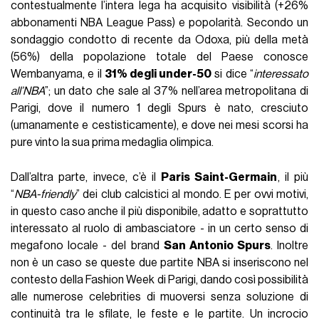
contestualmente l’intera lega ha acquisito visibilità (+26%
abbonamenti NBA League Pass) e popolarità. Secondo un
sondaggio condotto di recente da Odoxa, più della metà
(56%) della popolazione totale del Paese conosce
Wembanyama, e il
31% degli under-50
si dice “
interessato
all’NBA
”; un dato che sale al 37% nell’area metropolitana di
Parigi, dove il numero 1 degli Spurs è nato, cresciuto
(umanamente e cestisticamente), e dove nei mesi scorsi ha
pure vinto la sua prima medaglia olimpica.
Dall’altra parte, invece, c’è il
Paris Saint-Germain
, il più
“
NBA-friendly
” dei club calcistici al mondo. E per ovvi motivi,
in questo caso anche il più disponibile, adatto e soprattutto
interessato al ruolo di ambasciatore - in un certo senso di
megafono locale - del brand
San Antonio Spurs
. Inoltre
non è un caso se queste due partite NBA si inseriscono nel
contesto della Fashion Week di Parigi, dando così possibilità
alle numerose celebrities di muoversi senza soluzione di
continuità tra le sfilate, le feste e le partite. Un incrocio