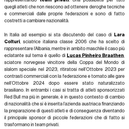
rappresentando
team privati
. Una possibilità per tutti
quegli atleti che non riescono ad ottenere deroghe tecniche
e commerciali dalle proprie federazioni e sono di fatto
costretti a cambiare nazionalità.
In Italia ad esempio si sta discutendo del caso di
Lara
Colturi
, sciatrice italiana classe 2006 che ha scelto di
rappresentare l’Albania, mentre in ambito maschile il caso più
eclatante sul tema è quello di
Lucas Pinheiro Braathen
,
sciatore norvegese vincitore della Coppa del Mondo di
slalom speciale nel 2023, ritiratosi nell’Ottobre 2023 per
contrasti commerciali con la federazione e tornato alle gare
nell’Ottobre 2024 dopo essere stato naturalizzato
brasiliano. In entrambi i casi si tratta di atleti sponsorizzati
Red Bull ma più in generale, è in questo contesto di cambio
di nazionalità che si è inserita l’azienda austriaca finanziando
la preparazione di questi atleti e di conseguenza diventando
il principale sponsor di piccole federazioni che di fatto si
trasformano in team privati.