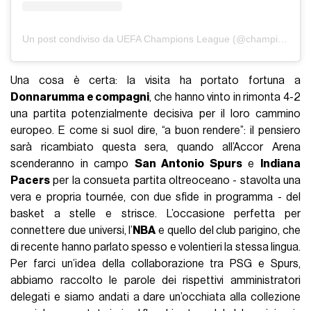
Un post condiviso da UEFA Champions League (@championsleague)
Una cosa è certa: la visita ha portato fortuna a
Donnarumma e compagni
, che hanno vinto in rimonta 4-2
una partita potenzialmente decisiva per il loro cammino
europeo. E come si suol dire, “a buon rendere”: il pensiero
sarà ricambiato questa sera, quando all’Accor Arena
scenderanno in campo
San Antonio Spurs
e
Indiana
Pacers
per la consueta partita oltreoceano - stavolta una
vera e propria tournée, con due sfide in programma - del
basket a stelle e strisce. L’occasione perfetta per
connettere due universi, l’
NBA
e quello del club parigino, che
di recente hanno parlato spesso e volentieri la stessa lingua.
Per farci un’idea della collaborazione tra PSG e Spurs,
abbiamo raccolto le parole dei rispettivi amministratori
delegati e siamo andati a dare un’occhiata alla collezione