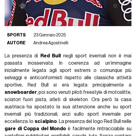
SPORTS
23 Gennaio 2025
AUTORE
Andrea Agostinelli
La presenza di
Red Bull
negli sport invernali non è mai
passata inosservata. In coerenza ad un’immagine
inizialmente legata agli sport estremi o comunque più
selvaggi e anticonformisti rispetto alle classiche attività
sportive, Red Bull si era legata principalmente a
snowboarder
, poi sono venuti piloti freestyle di motoslitte,
sciatori fuori pista, atleti di skeleton. Ora però la casa
austriaca ha spostato la sua attenzione anche su sport
invernali più tradizionali, anzi sullo sport invernale per
eccellenza: lo
sci alpino
. La presenza del logo Red Bull nelle
gare di Coppa del Mondo
è facilmente rintracciabile su
cartelloni pubblicitari, gonfiabili, caschi, tute. Senza contare