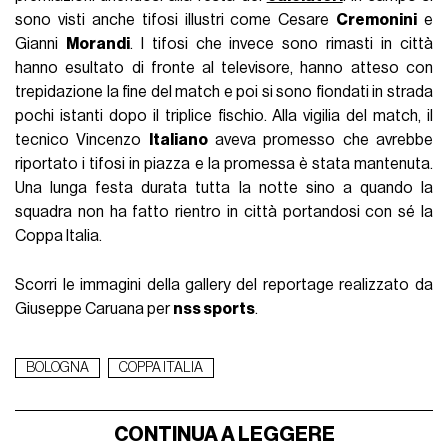
sono visti anche tifosi illustri come Cesare
Cremonini
e
Gianni
Morandi
. I tifosi che invece sono rimasti in città
hanno esultato di fronte al televisore, hanno atteso con
trepidazione la fine del match e poi si sono fiondati in strada
pochi istanti dopo il triplice fischio. Alla vigilia del match, il
tecnico Vincenzo
Italiano
aveva promesso che avrebbe
riportato i tifosi in piazza e la promessa è stata mantenuta.
Una lunga festa durata tutta la notte sino a quando la
squadra non ha fatto rientro in città portandosi con sé la
Coppa Italia.
Scorri le immagini della gallery del reportage realizzato da
Giuseppe Caruana per
nss sports
.
BOLOGNA
COPPA ITALIA
CONTINUA A LEGGERE