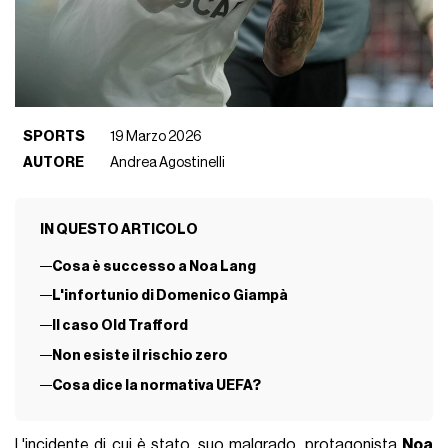
SPORTS
19 Marzo 2026
AUTORE
Andrea Agostinelli
IN QUESTO ARTICOLO
Cosa è successo a Noa Lang
L'infortunio di Domenico Giampà
Il caso Old Trafford
Non esiste il rischio zero
Cosa dice la normativa UEFA?
L'incidente di cui è stato, suo malgrado, protagonista
Noa