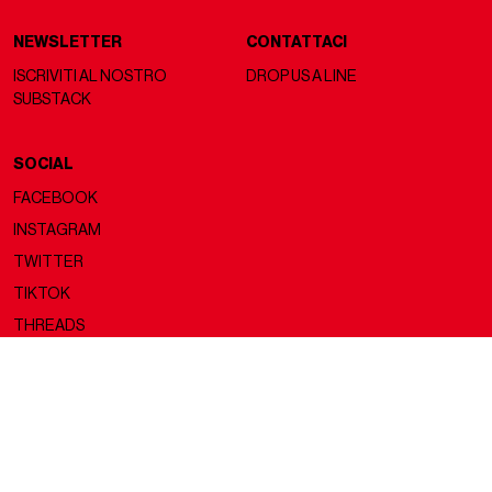
NEWSLETTER
CONTATTACI
ISCRIVITI AL NOSTRO
DROP US A LINE
SUBSTACK
SOCIAL
FACEBOOK
INSTAGRAM
TWITTER
TIKTOK
THREADS
Copyright ©2026 nss magazine srls
- All rights reserved
nss magazine srls - P.IVA 12275110968
©2026 nss magazine testata giornalistica registrata presso il Tribunale di
Milano. Aut. n° 77 del 13/5/2022