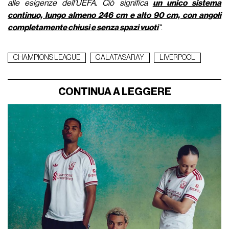
alle esigenze dell’UEFA. Ciò significa
un unico sistema
continuo, lungo almeno 246 cm e alto 90 cm, con angoli
completamente chiusi e senza spazi vuoti
"
.
CHAMPIONS LEAGUE
GALATASARAY
LIVERPOOL
CONTINUA A LEGGERE