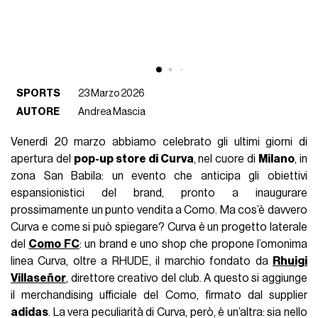
SPORTS
23 Marzo 2026
AUTORE
Andrea Mascia
Venerdì 20 marzo abbiamo celebrato gli ultimi giorni di
apertura del
pop-up store di Curva
, nel cuore di
Milano
, in
zona San Babila: un evento che anticipa gli obiettivi
espansionistici del brand, pronto a inaugurare
prossimamente un punto vendita a Como. Ma cos’è davvero
Curva e come si può spiegare? Curva è un progetto laterale
del
Como FC
: un brand e uno shop che propone l’omonima
linea Curva, oltre a RHUDE, il marchio fondato da
Rhuigi
Villaseñor
, direttore creativo del club. A questo si aggiunge
il merchandising ufficiale del Como, firmato dal supplier
adidas
. La vera peculiarità di Curva, però, è un’altra: sia nello