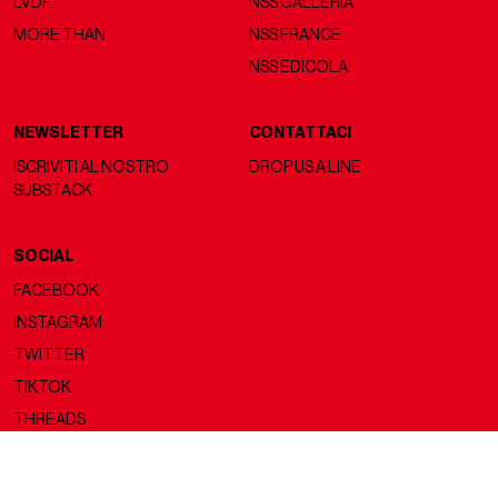
LVDF
NSS GALLERIA
MORE THAN
NSS FRANCE
NSS EDICOLA
NEWSLETTER
CONTATTACI
ISCRIVITI AL NOSTRO
DROP US A LINE
SUBSTACK
SOCIAL
FACEBOOK
INSTAGRAM
TWITTER
TIKTOK
THREADS
Copyright ©2026 nss magazine srls
- All rights reserved