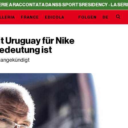
ACCONTATA DA NSS SPORTS
RESIDENCY - LA SERIE A RACC
LLERIA
FRANCE
EDICOLA
FOLGEN
DE
t Uruguay für Nike
edeutung ist
zt angekündigt