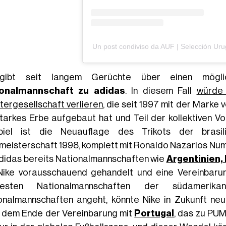
Un post condiviso da AUF | Selección Uru
gibt seit langem Gerüchte über einen mögl
ionalmannschaft zu adidas
. In diesem Fall
würde 
tergesellschaft verlieren
, die seit 1997 mit der Marke
starkes Erbe aufgebaut hat und Teil der kollektiven Vor
piel ist die Neuauflage des Trikots der brasil
meisterschaft 1998, komplett mit Ronaldo Nazarios Numm
didas bereits Nationalmannschaften wie
Argentinien,
Nike vorausschauend gehandelt und eine Vereinbaru
idesten Nationalmannschaften der südamerika
onalmannschaften angeht, könnte Nike in Zukunft ne
 dem Ende der Vereinbarung mit
Portugal
, das zu PUM