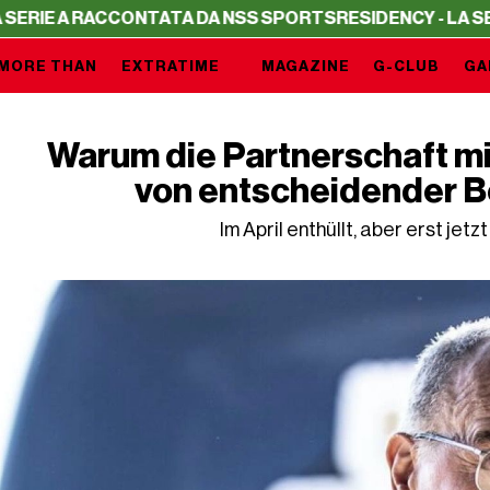
 RACCONTATA DA NSS SPORTS
RESIDENCY - LA SERIE A R
MORE THAN
EXTRATIME
MAGAZINE
G-CLUB
GA
Warum die Partnerschaft mi
von entscheidender B
Im April enthüllt, aber erst jet