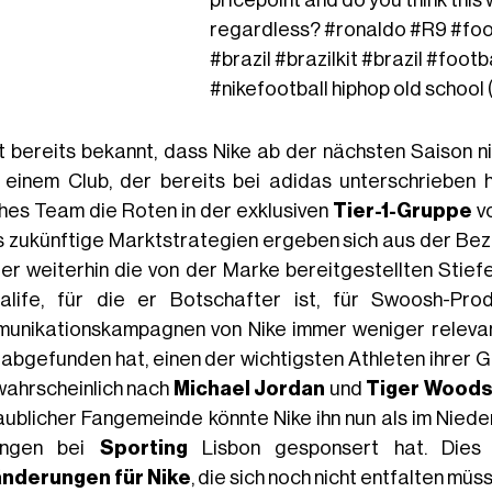
pricepoint and do you think this wil
regardless?
#ronaldo
#R9
#foo
#brazil
#brazilkit
#brazil
#footba
#nikefootball
hiphop old school 
st bereits bekannt, dass Nike ab der nächsten Saison 
, einem Club, der bereits bei adidas unterschrieben 
hes Team die Roten in der exklusiven
Tier-1-Gruppe
vo
s zukünftige Marktstrategien ergeben sich aus der Be
ler weiterhin die von der Marke bereitgestellten Stiefe
alife, für die er Botschafter ist, für Swoosh-Pro
unikationskampagnen von Nike immer weniger relevant.
 abgefunden hat, einen der wichtigsten Athleten ihrer G
wahrscheinlich nach
Michael Jordan
und
Tiger Woods 
aublicher Fangemeinde könnte Nike ihn nun als im Niede
ängen bei
Sporting
Lisbon gesponsert hat. Dies
nderungen für Nike
, die sich noch nicht entfalten müs