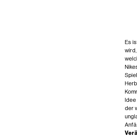
Es i
wird
welc
Nike
Spie
Herb
Komm
Idee
der 
ungl
Anf
Verä