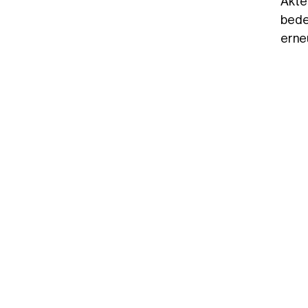
Akte
bede
erne