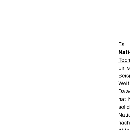
Es 
Nat
Toch
ein 
Beis
Welt
Da a
hat 
sol
Nati
nach