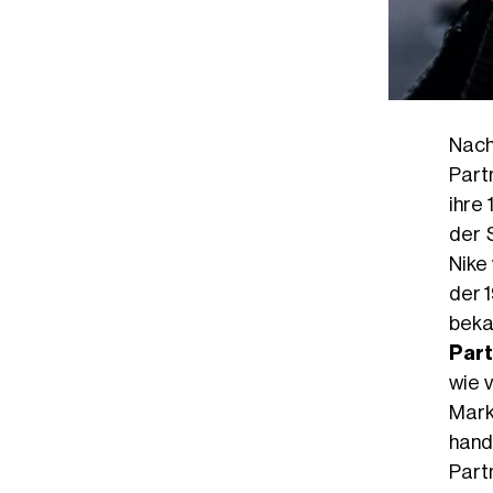
Nach
Part
ihre
der 
Nike
der 
bek
Part
wie 
Mark
hand
Part