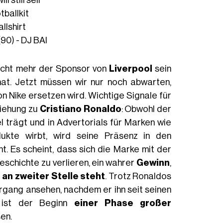
l still sell
tballkit
llshirt
(90) - DJ BAI
nicht mehr der Sponsor von
Liverpool
sein
hat. Jetzt müssen wir nur noch abwarten,
n Nike ersetzen wird. Wichtige Signale für
ziehung zu
Cristiano Ronaldo
: Obwohl der
l trägt und in Advertorials für Marken wie
dukte wirbt, wird seine Präsenz in den
 Es scheint, dass sich die Marke mit der
eschichte zu verlieren, ein wahrer
Gewinn
,
an zweiter Stelle steht
. Trotz Ronaldos
rgang ansehen, nachdem er ihn seit seinen
 ist der Beginn
einer Phase großer
sen.