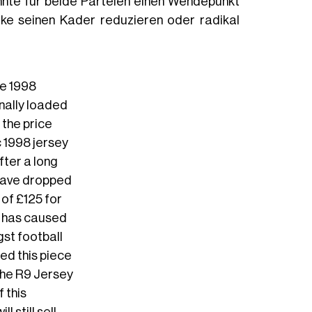
önnte für beide Parteien einen Wendepunkt
Nike seinen Kader reduzieren oder radikal
ke 1998
inally loaded
the price
c 1998 jersey
fter a long
 have dropped
 of £125 for
s has caused
st football
ed this piece
 the R9 Jersey
 this