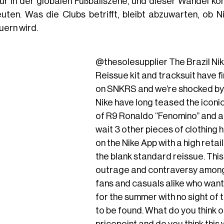
ur in der globalen Fußballszene, und dieser Wandel k
uten. Was die Clubs betrifft, bleibt abzuwarten, ob 
uern wird.
@thesolesupplier
The Brazil Ni
Reissue kit and tracksuit have f
on SNKRS and we’re shocked by 
Nike have long teased the iconi
of R9 Ronaldo “Fenomino” and a
wait 3 other pieces of clothing
on the Nike App with a high retail
the blank standard reissue. Thi
outrage and contraversy among
fans and casuals alike who want
for the summer with no sight of
to be found. What do you think of