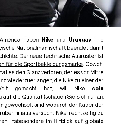
 América haben
Nike
und
Uruguay
ihre
uayische Nationalmannschaft beendet damit
schichte. Der neue technische Ausrüster ist
en für die Sportbekleidungsmarke
. Obwohl
hat es den Glanz verloren, der es von Mitte
anz wiederzuerlangen, die Nike zu einer der
Welt gemacht hat, will Nike
sein
g auf die Qualität (schauen Sie sich nur an,
rn gewechselt sind, wodurch der Kader der
über hinaus versucht Nike, rechtzeitig zu
ren, insbesondere im Hinblick auf globale