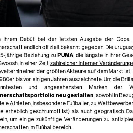
 ihrem Debüt bei der letzten Ausgabe der Copa
nerschaft endlich offiziell bekannt gegeben. Die urug
 15-jährige Beziehung zu
PUMA
, die längste in ihrer Ge
Swoosh, in einer Zeit
zahlreicher interner Veränderung
 weiterhin einer der größten Akteure auf dem Markt ist, 
1980er bis vor einigen Jahren auszeichnete. Um die Brill
anntesten und angesehensten Marken der 
nerschaftsportfolio neu gestalten
, sowohl in Bezu
viele Athleten, insbesondere Fußballer, zu Wettbewerbe
e erheblich geschrumpft ist) als auch geografisch. Dar
eln, um einige zukünftige Veränderungen zu antizipie
nerschaften im Fußballbereich.