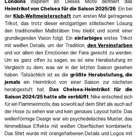
Londons
inspiriert ist: Dieses Motiv definiert das
Heimtrikot von Chelsea für die Saison 2025/26
. Ein bei
der
Klub-Weltmeisterschaft
zum ersten Mal getragenes
Trikot, das trotz dieser einzigartigen stilistischen Lösung
den traditionellen Maßstäben treu bleibt und somit einer
grundlegenden Vision folgt. Ein
einfarbiges
erstes Trikot
mit weißen Details, um der Tradition,
den Vereinsfarben
und vor allem den Emotionen der Fans gerecht zu werden.
Um es ganz offen zu sagen, es ist eine Herabstufung im
Vergleich zu dem, was wir in der letzten Saison gesehen
haben. Tatsächlich ist es die
größte Herabstufung, die
jemals
ein Heimtrikot von einer Saison zur nächsten
herabgestuft hat.
Das Chelsea-Heimtrikot für die
Saison 2024/25 hatte alle verblüfft
. Nike entschied sich
für ein Flammenmotiv, das sowohl auf dem Shirt als auch auf
der Hose zu sehen war und kein genaues Layout hatte. Das
wellenförmige Design war ein psychedelisches Muster, das
himmelblaue Effekte mit weißen Oberflächen kombinierte.
Das Shirt wurde mit orangefarbenen Details und Logos mit