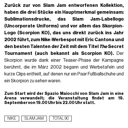
Zurück zur von Slam Jam entworfenen Kollektion,
haben die drei Stücke ein Hauptmerkmal gemeinsam:
Sublimationsdrucke, das Slam Jam-Labellogo
(
Uncorporate Uniforms
) und vor allem das Skorpion-
Logo (Scorpion
KO), das uns direkt zurück ins Jahr
2002 führt, zum Nike-Werbespot mit
Eric Cantona
und
den besten Talenten der Zeit mit dem Titel
The
Secret
Tournament (auch bekannt als Scorpion
KO).
Der
Skorpion wurde dank einer Teaser-Phase der Kampagne
berühmt, die im März 2002 begann und Werbetafeln und
kurze Clips enthielt, auf denen nur ein Paar Fußballschuhe und
ein Skorpion zu sehen waren.
Zum Start wird der Spazio Maiocchi von Slam Jam in eine
Arena verwandelt; die Veranstaltung findet am 19.
September von 19.00 Uhr bis 22.00 Uhr statt.
NIKE
SLAM JAM
TOTAL 90