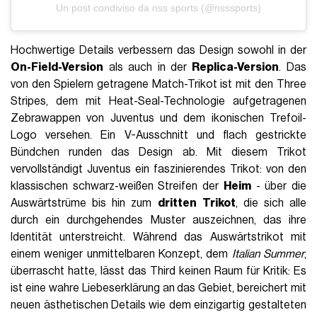
Un post condiviso da nss sports (@nsssports)
Hochwertige Details verbessern das Design sowohl in der
On-Field-Version
als auch in der
Replica-Version
. Das
von den Spielern getragene Match-Trikot ist mit den Three
Stripes, dem mit Heat-Seal-Technologie aufgetragenen
Zebrawappen von Juventus und dem ikonischen Trefoil-
Logo versehen. Ein V-Ausschnitt und flach gestrickte
Bündchen runden das Design ab. Mit diesem Trikot
vervollständigt Juventus ein faszinierendes Trikot: von den
klassischen schwarz-weißen Streifen der
Heim
- über die
Auswärtstrüme bis hin zum
dritten
Trikot
, die sich alle
durch ein durchgehendes Muster auszeichnen, das ihre
Identität unterstreicht. Während das Auswärtstrikot mit
einem weniger unmittelbaren Konzept, dem
Italian Summer
,
überrascht hatte, lässt das Third keinen Raum für Kritik: Es
ist eine wahre Liebeserklärung an das Gebiet, bereichert mit
neuen ästhetischen Details wie dem einzigartig gestalteten