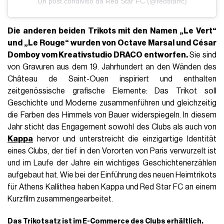
Un post condiviso da Red Star FC (@redstarfc)
Die anderen beiden Trikots mit den Namen „Le Vert“
und „Le Rouge“ wurden von
Octave Marsal
und
César
Domboy
vom Kreativstudio DRACO entworfen.
Sie sind
von Gravuren aus dem 19. Jahrhundert an den Wänden des
Château de Saint-Ouen inspiriert und enthalten
zeitgenössische grafische Elemente: Das Trikot soll
Geschichte und Moderne zusammenführen und gleichzeitig
die Farben des Himmels von Bauer widerspiegeln. In diesem
Jahr sticht das Engagement sowohl des Clubs als auch von
Kappa
hervor und unterstreicht die einzigartige Identität
eines Clubs, der tief in den Vororten von Paris verwurzelt ist
und im Laufe der Jahre ein wichtiges Geschichtenerzählen
aufgebaut hat. Wie bei der Einführung des neuen Heimtrikots
für Athens Kallithea haben Kappa und Red Star FC an einem
Kurzfilm zusammengearbeitet.
Das Trikotsatz ist im E-Commerce des
Clubs
erhältlich.