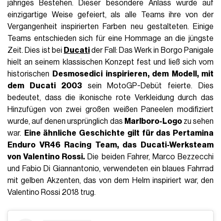
jähriges Bestehen. Dieser besondere Anlass wurde auf
einzigartige Weise gefeiert, als alle Teams ihre von der
Vergangenheit inspirierten Farben neu gestalteten. Einige
Teams entschieden sich für eine Hommage an die jüngste
Zeit. Dies ist bei
Ducati
der Fall: Das Werk in Borgo Panigale
hielt an seinem klassischen Konzept fest und ließ sich vom
historischen
Desmosedici inspirieren, dem Modell, mit
dem Ducati 2003
sein MotoGP-Debüt feierte. Dies
bedeutet, dass die ikonische rote Verkleidung durch das
Hinzufügen von zwei großen weißen Paneelen modifiziert
wurde, auf denen ursprünglich das
Marlboro-Logo
zu sehen
war.
Eine ähnliche Geschichte gilt für das
Pertamina
Enduro VR46 Racing Team
, das Ducati-Werksteam
von Valentino Rossi.
Die beiden Fahrer, Marco Bezzecchi
und Fabio Di Giannantonio, verwendeten ein blaues Fahrrad
mit gelben Akzenten, das von dem Helm inspiriert war, den
Valentino Rossi 2018 trug.