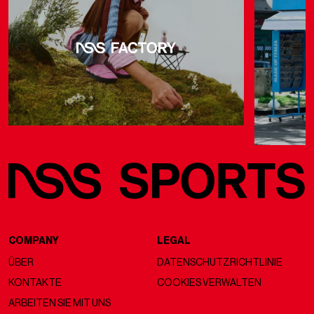
COMPANY
LEGAL
ÜBER
DATENSCHUTZRICHTLINIE
KONTAKTE
COOKIES VERWALTEN
ARBEITEN SIE MIT UNS