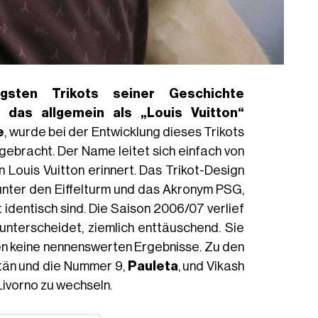
sten Trikots seiner Geschichte
, das allgemein als „Louis Vuitton“
e
, wurde bei der Entwicklung dieses Trikots
gebracht. Der Name leitet sich einfach von
ouis Vuitton erinnert. Das Trikot-Design
unter den Eiffelturm und das Akronym PSG,
 identisch sind. Die Saison 2006/07 verlief
unterscheidet, ziemlich enttäuschend. Sie
ben keine nennenswerten Ergebnisse. Zu den
tän und die Nummer 9,
Pauleta
, und Vikash
Livorno zu wechseln.