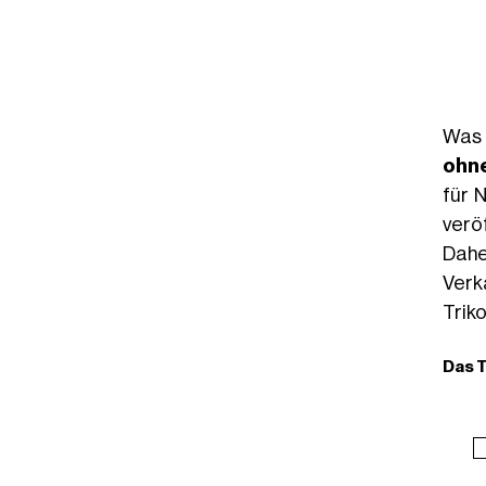
Was 
ohn
für 
verö
Dahe
Verk
Trik
Das T