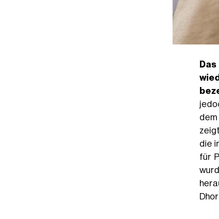
Da
wie
beze
jedo
dem 
zeig
die 
für 
wurd
hera
Dhor