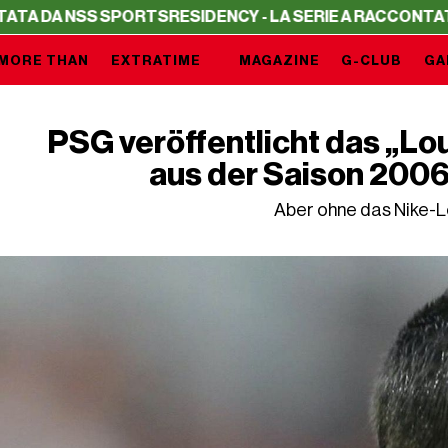
S SPORTS
RESIDENCY - LA SERIE A RACCONTATA DA NSS 
MORE THAN
EXTRATIME
MAGAZINE
G-CLUB
GA
PSG veröffentlicht das „Loui
aus der Saison 2006
Aber ohne das Nike-