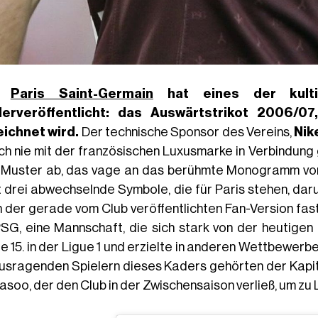
s
Paris Saint-Germain
hat eines der kultig
derveröffentlicht: das Auswärtstrikot 2006/07
ichnet wird.
Der technische Sponsor des Vereins,
Nik
ch nie mit der französischen Luxusmarke in Verbindung 
Muster ab, das vage an das berühmte Monogramm von L
t drei abwechselnde Symbole, die für Paris stehen, dar
in der gerade vom Club veröffentlichten Fan-Version fast
PSG, eine Mannschaft, die sich stark von der heutigen 
e 15. in der Ligue 1 und erzielte in anderen Wettbewer
usragenden Spielern dieses Kaders gehörten der Kapi
asoo, der den Club in der Zwischensaison verließ, um zu 