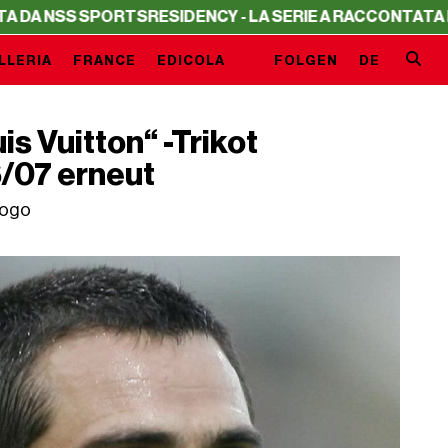
SPORTS
RESIDENCY - LA SERIE A RACCONTATA DA NSS SP
LLERIA
FRANCE
EDICOLA
FOLGEN
DE
s Vuitton“ -Trikot
/07 erneut
Logo