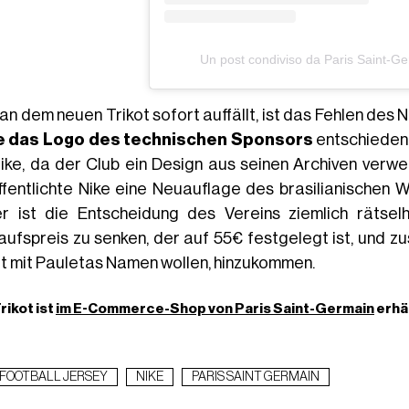
Un post condiviso da Paris Saint-G
an dem neuen Trikot sofort auffällt, ist das Fehlen des 
e das Logo des technischen Sponsors
entschieden,
Nike, da der Club ein Design aus seinen Archiven verw
ffentlichte Nike eine Neuauflage des brasilianischen
r ist die Entscheidung des Vereins ziemlich rätselh
aufspreis zu senken, der auf 55€ festgelegt ist, und zu
ot mit Pauletas Namen wollen, hinzukommen.
rikot ist
im E-Commerce-Shop von Paris Saint-Germain
erhäl
FOOTBALL JERSEY
NIKE
PARIS SAINT GERMAIN