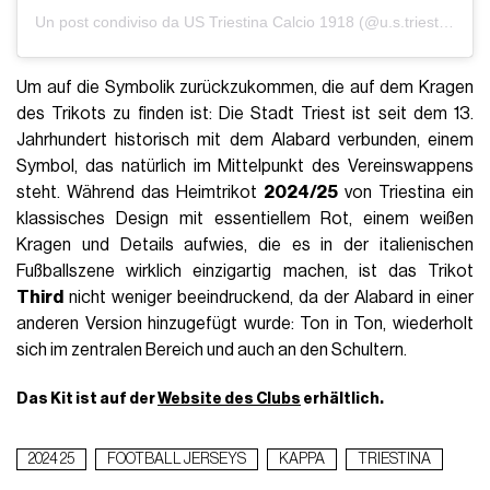
Un post condiviso da US Triestina Calcio 1918 (@u.s.triestinacalcio1918)
Um auf die Symbolik zurückzukommen, die auf dem Kragen
des Trikots zu finden ist: Die Stadt Triest ist seit dem 13.
Jahrhundert historisch mit dem Alabard verbunden, einem
Symbol, das natürlich im Mittelpunkt des Vereinswappens
steht. Während das Heimtrikot
2024/25
von Triestina ein
klassisches Design mit essentiellem Rot, einem weißen
Kragen und Details aufwies, die es in der italienischen
Fußballszene wirklich einzigartig machen, ist das Trikot
Third
nicht weniger beeindruckend, da der Alabard in einer
anderen Version hinzugefügt wurde: Ton in Ton, wiederholt
sich im zentralen Bereich und auch an den Schultern.
Das Kit ist auf der
Website des Clubs
erhältlich.
2024 25
FOOTBALL JERSEYS
KAPPA
TRIESTINA