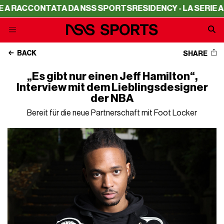
CONTATA DA NSS SPORTS
RESIDENCY - LA SERIE A RACCO
BACK
SHARE
„Es gibt nur einen Jeff Hamilton“,
Interview mit dem Lieblingsdesigner
der NBA
Bereit für die neue Partnerschaft mit Foot Locker