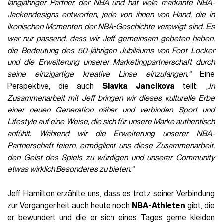
langjähriger Partner der NBA und hat viele markante NBA-
Jackendesigns entworfen, jede von ihnen von Hand, die in
ikonischen Momenten der NBA-Geschichte verewigt sind. Es
war nur passend, dass wir Jeff gemeinsam gebeten haben,
die Bedeutung des 50-jährigen Jubiläums von Foot Locker
und die Erweiterung unserer Marketingpartnerschaft durch
seine einzigartige kreative Linse einzufangen.“
Eine
Perspektive, die auch
Slavka Jancikova
teilt:
„In
Zusammenarbeit mit Jeff bringen wir dieses kulturelle Erbe
einer neuen Generation näher und verbinden Sport und
Lifestyle auf eine Weise, die sich für unsere Marke authentisch
anfühlt. Während wir die Erweiterung unserer NBA-
Partnerschaft feiern, ermöglicht uns diese Zusammenarbeit,
den Geist des Spiels zu würdigen und unserer Community
etwas wirklich Besonderes zu bieten.“
Jeff Hamilton erzählte uns, dass es trotz seiner Verbindung
zur Vergangenheit auch heute noch
NBA-Athleten
gibt, die
er bewundert und die er sich eines Tages gerne kleiden