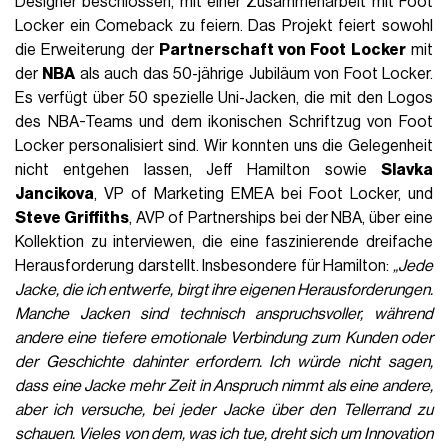
Designer beschlossen, mit einer Zusammenarbeit mit Foot
Locker ein Comeback zu feiern. Das Projekt feiert sowohl
die Erweiterung der
Partnerschaft von Foot Locker
mit
der
NBA
als auch das 50-jährige Jubiläum von Foot Locker.
Es verfügt über 50 spezielle Uni-Jacken, die mit den Logos
des NBA-Teams und dem ikonischen Schriftzug von Foot
Locker personalisiert sind. Wir konnten uns die Gelegenheit
nicht entgehen lassen, Jeff Hamilton sowie
Slavka
Jancikova
, VP of Marketing EMEA bei Foot Locker, und
Steve Griffiths
, AVP of Partnerships bei der NBA, über eine
Kollektion zu interviewen, die eine faszinierende dreifache
Herausforderung darstellt. Insbesondere für Hamilton:
„Jede
Jacke, die ich entwerfe, birgt ihre eigenen Herausforderungen.
Manche Jacken sind technisch anspruchsvoller, während
andere eine tiefere emotionale Verbindung zum Kunden oder
der Geschichte dahinter erfordern. Ich würde nicht sagen,
dass eine Jacke mehr Zeit in Anspruch nimmt als eine andere,
aber ich versuche, bei jeder Jacke über den Tellerrand zu
schauen. Vieles von dem, was ich tue, dreht sich um Innovation