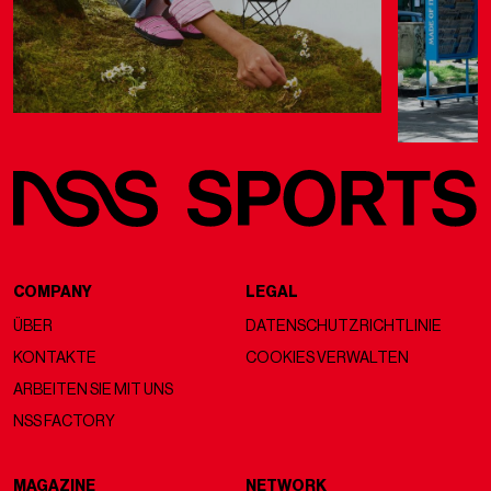
COMPANY
LEGAL
ÜBER
DATENSCHUTZRICHTLINIE
KONTAKTE
COOKIES VERWALTEN
ARBEITEN SIE MIT UNS
NSS FACTORY
MAGAZINE
NETWORK