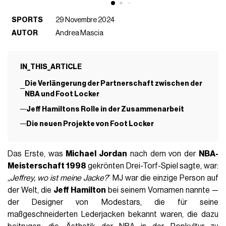
SPORTS
29 Novembre 2024
AUTOR
Andrea Mascia
IN_THIS_ARTICLE
Die Verlängerung der Partnerschaft zwischen der
NBA und Foot Locker
Jeff Hamiltons Rolle in der Zusammenarbeit
Die neuen Projekte von Foot Locker
Das Erste, was
Michael Jordan
nach dem von der
NBA-
Meisterschaft 1998
gekrönten Drei-Torf-Spiel sagte, war:
„Jeffrey, wo ist meine Jacke?
“ MJ war die einzige Person auf
der Welt, die
Jeff Hamilton
bei seinem Vornamen nannte —
der Designer von Modestars, die für seine
maßgeschneiderten Lederjacken bekannt waren, die dazu