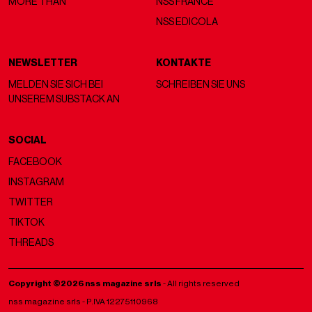
MORE THAN
NSS FRANCE
NSS EDICOLA
NEWSLETTER
KONTAKTE
MELDEN SIE SICH BEI
SCHREIBEN SIE UNS
UNSEREM SUBSTACK AN
SOCIAL
FACEBOOK
INSTAGRAM
TWITTER
TIKTOK
THREADS
Copyright ©2026 nss magazine srls
- All rights reserved
nss magazine srls - P.IVA 12275110968