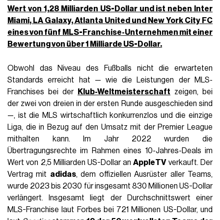
Wert von
1,28 Milliarden
US-Dollar und ist neben
Inter
Miami
, LA Galaxy, Atlanta United und New York City FC
eines von fünf MLS-Franchise-Unternehmen mit einer
Bewertung von über 1 Milliarde US-Dollar.
Obwohl das Niveau des Fußballs nicht die erwarteten
Standards erreicht hat — wie die Leistungen der MLS-
Franchises bei der
Klub-Weltmeisterschaft
zeigen, bei
der zwei von dreien in der ersten Runde ausgeschieden sind
—, ist die MLS wirtschaftlich konkurrenzlos und die einzige
Liga, die in Bezug auf den Umsatz mit der Premier League
mithalten kann. Im Jahr 2022 wurden die
Übertragungsrechte im Rahmen eines 10-Jahres-Deals im
Wert von 2,5 Milliarden US-Dollar an
AppleTV
verkauft. Der
Vertrag mit
adidas
, dem offiziellen Ausrüster aller Teams,
wurde 2023 bis 2030 für insgesamt 830 Millionen US-Dollar
verlängert. Insgesamt liegt der Durchschnittswert einer
MLS-Franchise laut Forbes bei 721 Millionen US-Dollar, und