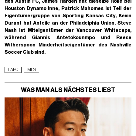
des Austin FC,
James Harden
hat dieselbe Rolle bei
Houston Dynamo inne,
Patrick Mahomes
ist Teil der
Eigentümergruppe von Sporting Kansas City,
Kevin
Durant
hat Anteile an der Philadelphia Union,
Steve
Nash ist Miteigentümer der Vancouver Whitecaps,
während Giannis Antetokounmpo und Reese
Witherspoon Minderheitseigentümer des Nashville
Soccer Club sind.
LAFC
MLS
WAS MAN ALS NÄCHSTES LIEST