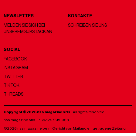
NEWSLETTER
KONTAKTE
MELDEN SIE SICH BEI
SCHREIBEN SIE UNS
UNSEREM SUBSTACK AN
SOCIAL
FACEBOOK
INSTAGRAM
TWITTER
TIKTOK
THREADS
Copyright ©2026 nss magazine srls
- All rights reserved
nss magazine srls - P.IVA 12275110968
©2026 nss magazine beim Gericht von Mailand eingetragene Zeitung.
Aut. Nr. 77 vom 13.05.2022