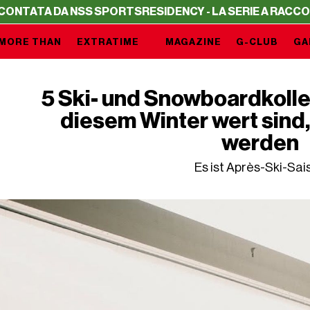
TA DA NSS SPORTS
RESIDENCY - LA SERIE A RACCONTATA
MORE THAN
EXTRATIME
MAGAZINE
G-CLUB
GA
5 Ski- und Snowboardkollek
diesem Winter wert sind,
werden
Es ist Après-Ski-Sai