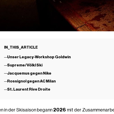
IN_THIS_ARTICLE
Unser Legacy-Workshop Goldwin
Supreme/Völkl Ski
Jacquemus gegen Nike
Rossignol gegen AC Milan
St. Laurent Rive Droite
en in der Skisaison begann
2026
mit der Zusammenarbe