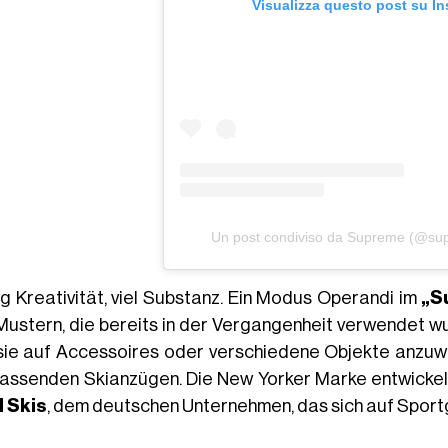
Visualizza questo post su I
Un post condiviso da Supreme (@s
g Kreativität, viel Substanz. Ein Modus Operandi im
„S
Mustern, die bereits in der Vergangenheit verwendet wur
sie auf Accessoires oder verschiedene Objekte anzuwe
passenden Skianzügen. Die New Yorker Marke entwickel
l Skis
, dem deutschen Unternehmen, das sich auf Sportg