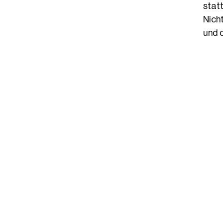
stat
Nich
und 