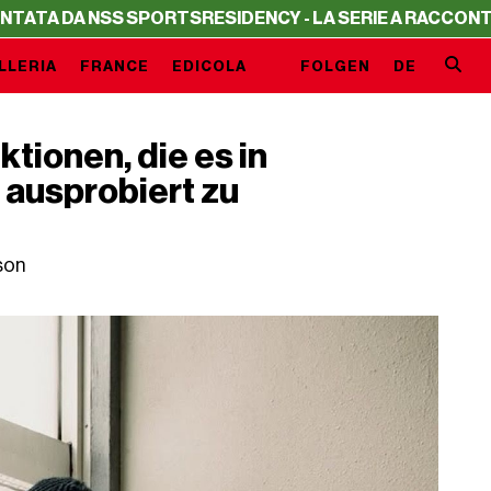
 DA NSS SPORTS
RESIDENCY - LA SERIE A RACCONTATA D
LLERIA
FRANCE
EDICOLA
FOLGEN
DE
tionen, die es in
 ausprobiert zu
son