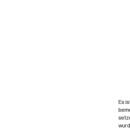
Es is
beme
setz
wurd