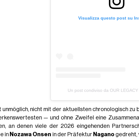
Visualizza questo post su I
Un post condiviso da OUR LEGACY
t unmöglich, nicht mit der aktuellsten chronologisch zu 
rkenswertesten — und ohne Zweifel eine Zusammenarb
en, an denen viele der 2026 eingehenden Partners
e in
Nozawa Onsen
in der Präfektur
Nagano
gedreht,