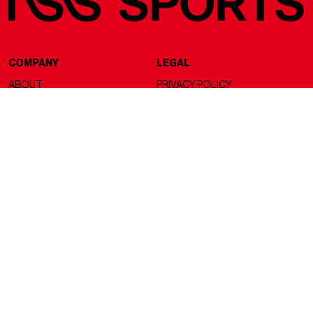
COMPANY
LEGAL
ABOUT
PRIVACY POLICY
CONTACTS
GESTISCI COOKIE
LAVORA CON NOI
NSS FACTORY
MAGAZINE
NETWORK
EXTRATIME
NSS MAGAZINE
KITS
NSS SPORTS
LIFESTYLE
NSS G-CLUB
LVDF
NSS GALLERIA
MORE THAN
NSS FRANCE
NSS EDICOLA