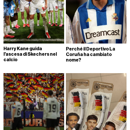
Harry Kane guida
Perché il Deportivo La
l'ascesa di Skechers nel
Coruña ha cambiato
calcio
nome?