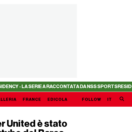
 LA SERIE A RACCONTATA DA NSS SPORTS
RESIDENCY - LA
LLERIA
FRANCE
EDICOLA
FOLLOW
IT
r United è stato