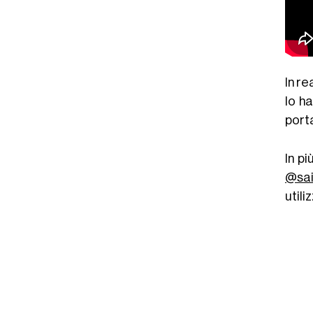
In re
lo h
porta
In pi
@sai
utili