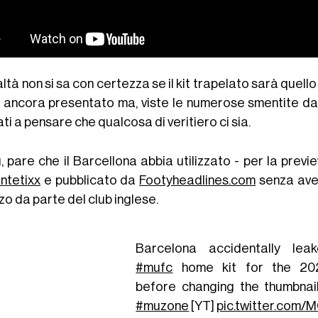
altà non si sa con certezza se il kit trapelato sarà quell
a ancora presentato ma, viste le numerose smentite da
ti a pensare che qualcosa di veritiero ci sia.
ù, pare che il Barcellona abbia utilizzato - per la prev
ntetixx
e pubblicato da
Footyheadlines.com
senza aver
zzo da parte del club inglese.
Barcelona accidentally le
#mufc
home kit for the 20
before changing the thumbnai
#muzone
[YT]
pic.twitter.com