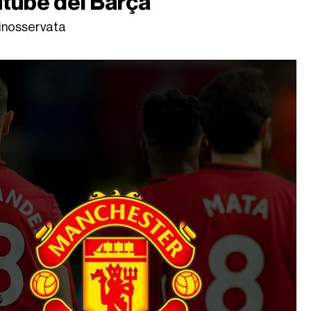
utube del Barça
 inosservata