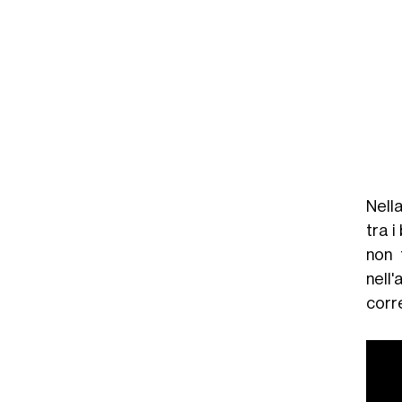
Nella
tra i
non 
nell
corr