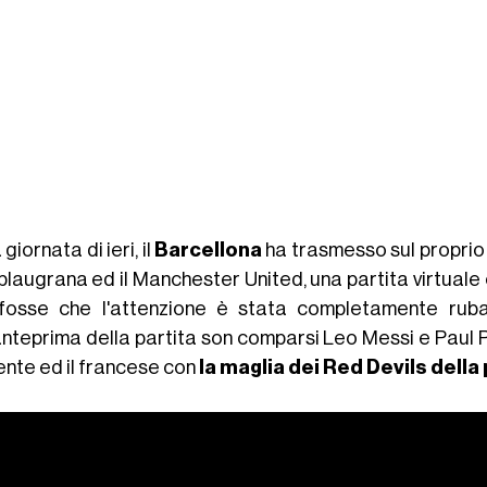
 giornata di ieri, il
Barcellona
ha trasmesso sul propri
 blaugrana ed il Manchester United, una partita virtual
fosse che l'attenzione è stata completamente rubata 
'anteprima della partita son comparsi Leo Messi e Paul P
ente ed il francese con
la maglia dei Red Devils dell