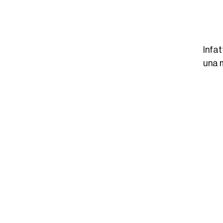
Infat
una m