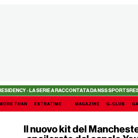
 - LA SERIE A RACCONTATA DA NSS SPORTS
RESIDENCY -
MORE THAN
EXTRATIME
MAGAZINE
G-CLUB
GA
Il nuovo kit del Mancheste