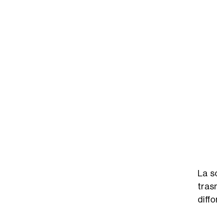
La s
trasm
diffo