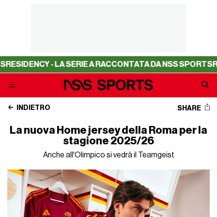
SIDENCY - LA SERIE A RACCONTATA DA NSS SPORTS
RESI
INDIETRO
SHARE
La nuova Home jersey della Roma per la
stagione 2025/26
Anche all'Olimpico si vedrà il Teamgeist