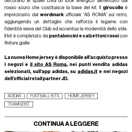
decorano le spalle crea un look energico alimentato dal
rosso scuro che costituisce la base del kit. Il
girocollo
è
impreziosito dal
wordmark
ufficiale “AS ROMA” sul retro,
aggiungendo un dettaglio che rafforza il legame con
l'identità visiva del Club ed accentua la modernità dello stile.
Il kit è completato da
pantaloncini e calzettoni rossi
con
finiture gialle
La nuova Home jersey è disponibile all’acquisto presso
i negozi e
il sito AS Roma
, nei punti vendita adidas
selezionati, sull’app adidas, su
adidas.it
e nei negozi
dell’official retail partner JD.
ADIDAS
FOOTBALL KITS
HOME JERSEY
TEAMGEIST
CONTINUA A LEGGERE