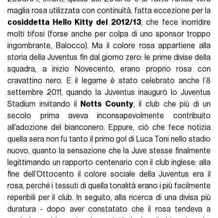
maglia rosa utilizzata con continuità, fatta eccezione per la
cosiddetta Hello Kitty del 2012/13
, che fece inorridire
molti tifosi (forse anche per colpa di uno sponsor troppo
ingombrante, Balocco). Ma il colore rosa appartiene alla
storia della Juventus fin dal giorno zero: le prime divise della
squadra, a inizio Novecento, erano proprio rosa con
cravattino nero. E il legame è stato celebrato anche l’8
settembre 2011, quando la Juventus inaugurò lo Juventus
Stadium invitando il
Notts County
, il club che più di un
secolo prima aveva inconsapevolmente contribuito
all’adozione del bianconero. Eppure, ciò che fece notizia
quella sera non fu tanto il primo gol di Luca Toni nello stadio
nuovo, quanto la sensazione che la Juve stesse finalmente
legittimando un rapporto centenario con il club inglese: alla
fine dell’Ottocento il colore sociale della Juventus era il
rosa, perché i tessuti di quella tonalità erano i più facilmente
reperibili per il club. In seguito, alla ricerca di una divisa più
duratura - dopo aver constatato che il rosa tendeva a