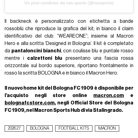
Un post condiviso da nss sports (@nsssports)
Il backneck è personalizzato con etichetta a bande
rossoblù che riproduce la grafica del kit; in bianco il claim
identificativo del club: “WEAREONE”; insieme al Macron
Hero e alla scritta ‘Designed in Bologna’. Il kit è completato
da
pantaloncini bianchi
, con coulisse blu e puntale rosso
mentre i
calzettoni blu
presentano una fascia rossa
orizzontale sul bordo superiore, riportano frontalmente in
rosso la scritta BOLOGNA e in bianco il Macron Hero.
Il nuovo home kit del Bologna FC 1909 è disponibile per
l’acquisto negli store online
macron.com
e
bolognafcstore.com
, negli Official Store del Bologna
FC 1909, nel Macron Sports Hub di via Stalingrado.
2026 27
BOLOGNA
FOOTBALL KITS
MACRON