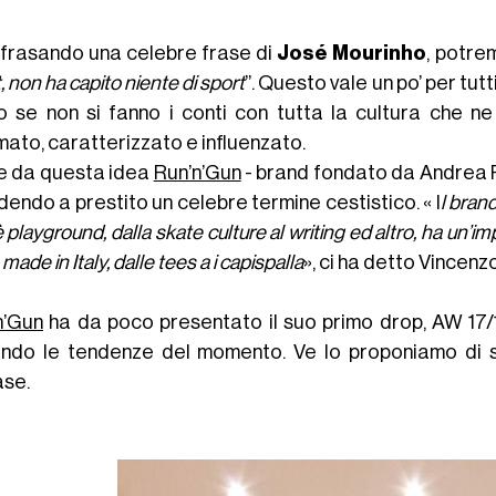
frasando una celebre frase di
José Mourinho
, potre
, non ha capito niente di sport
”. Questo vale un po’ per tutt
o se non si fanno i conti con tutta la cultura che ne 
mato, caratterizzato e influenzato.
e da questa idea
Run’n’Gun
- brand fondato da Andrea 
endo a prestito un celebre termine cestistico. « I
l bran
 playground, dalla skate culture al writing ed altro, ha un’imp
made in Italy, dalle tees a i capispalla
», ci ha detto Vincenz
n’Gun
ha da poco presentato il suo primo drop, AW 17/18
ndo le tendenze del momento. Ve lo proponiamo di se
ase.