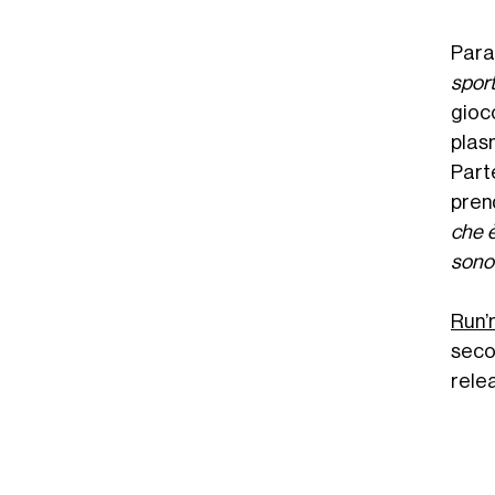
Para
sport
gioc
plas
Part
prend
che è
sono 
Run’
seco
rele