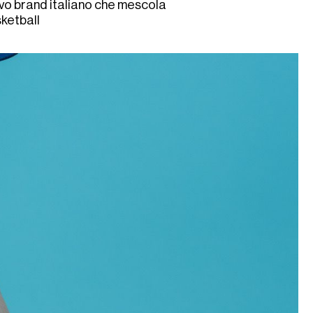
vo brand italiano che mescola
ketball