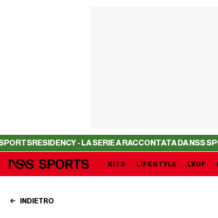
S
RESIDENCY - LA SERIE A RACCONTATA DA NSS SPORTS
RE
KITS
LIFESTYLE
LVDF
INDIETRO