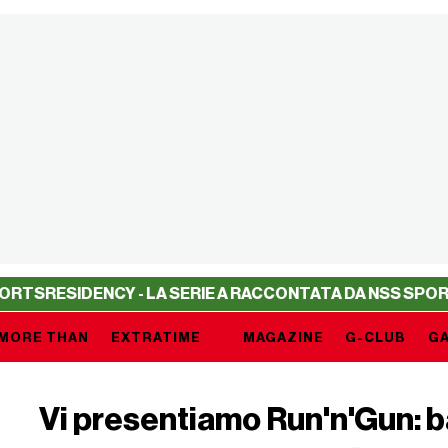
SIDENCY - LA SERIE A RACCONTATA DA NSS SPORTS
RESI
MORE THAN
EXTRATIME
MAGAZINE
G-CLUB
GA
Vi presentiamo Run'n'Gun: b