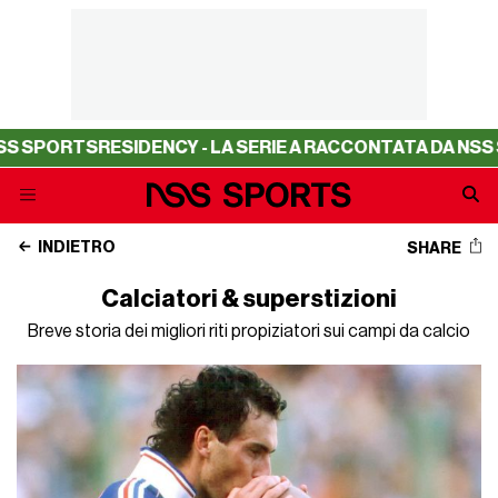
ESIDENCY - LA SERIE A RACCONTATA DA NSS SPORTS
RES
INDIETRO
SHARE
Calciatori & superstizioni
Breve storia dei migliori riti propiziatori sui campi da calcio