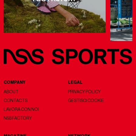
COMPANY
LEGAL
ABOUT
PRIVACY POLICY
CONTACTS
GESTISCI COOKIE
LAVORA CON NOI
NSS FACTORY