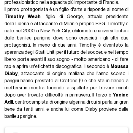
professionistico nella squadra più importante di Francia.
Il primo protagonista è un figlio d'arte e risponde al nome di
Timothy Weah
, figlio di George, attuale presidente
della Liberia e attaccante di Milan e proprio PSG. Timothy è
nato nel 2000 a New York City, chilometri e universi lontani
dalle banlieu parigine dove sono cresciuti i gli altri due
protagonisti. In meno di due anni, Timothy è diventato la
speranza degli Stati Uniti per il futuro del soccer, e nel tempo
libero porta avanti il suo sogno - molto americano - di fare
rap e aprire un'etichetta discografica. Il secondo è
Moussa
Diaby
, attaccante di origine maliana che l'anno scorso i
parigini hanno prestato al Crotone (!) e che sta iniziando a
mettersi in mostra facendo a spallate per trovare minuti
dopo aver trovato difficoltà in primavera. Il terzo è
Yacine
Adli
, centrocampista di origine algerina di cui si parla un gran
bene da tanti anni, e anche lui come Diaby proviene dalle
banlieu parigine.