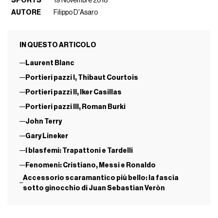
SPORTS
19 Novembre 2018
AUTORE
Filippo D'Asaro
IN QUESTO ARTICOLO
Laurent Blanc
Portieri pazzi I, Thibaut Courtois
Portieri pazzi II, Iker Casillas
Portieri pazzi III, Roman Burki
John Terry
Gary Lineker
I blasfemi: Trapattoni e Tardelli
Fenomeni: Cristiano, Messi e Ronaldo
Accessorio scaramantico più bello: la fascia
sotto ginocchio di Juan Sebastian Veròn