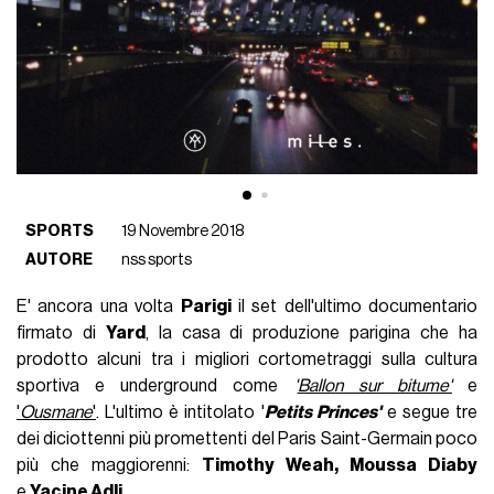
SPORTS
19 Novembre 2018
AUTORE
nss sports
E' ancora una volta
Parigi
il set dell'ultimo documentario
firmato di
Yard
, la casa di produzione parigina che ha
prodotto alcuni tra i migliori cortometraggi sulla cultura
sportiva e underground come
'
Ballon sur bitume'
e
'
Ousmane
'
. L'ultimo è intitolato '
Petits Princes'
e segue tre
dei diciottenni più promettenti del Paris Saint-Germain poco
più che maggiorenni:
Timothy Weah,
Moussa Diaby
e
Yacine Adli
.