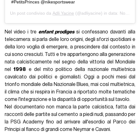
#PetitsPrinces @nikesportswear
Un post condiviso da
Adli Yacine
(@adliyacine) in data:
Nov 14, 2018 at 11:22 PST
Nel video i tre
enfant prodiges
si confessano davanti alla
telecamera: si parla delle loro origini, degli sforzi quotidiani e
della loro voglia di emergere, a prescindere dal contesto in
cui sono cresciuti. Tutti e tre appartengono alla generazione
nata calcisticamente nel segno della vittoria del Mondiale
nel
1998
e del mito politico della nazionale multietnica
cavalcato dai politici e giornalisti. Oggi a pochi mesi dal
trionfo mondiale della Nazionale Blues, mai così multietnica,
il clima che si respira in Francia a riportato molte tematiche
come l'integrazione e la disparità di opportunità sul tavolo.
Nel documentario non manca la parte calcistica, fatta dai
racconti delle partite sul cemento a piedi nudi, passando per
la PSG Academy fino ad arrivare all'esordio al Parco dei
Principi al fianco di grandi come Neymar e Cavani.