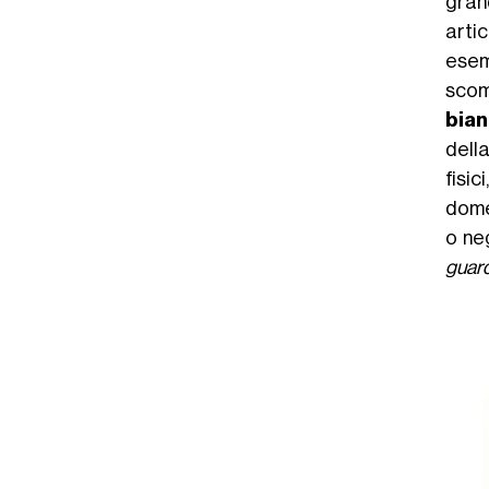
grand
arti
esemp
scom
bian
della
fisic
domen
o neg
guard