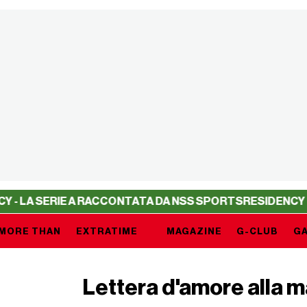
RIE A RACCONTATA DA NSS SPORTS
RESIDENCY - LA SERI
MORE THAN
EXTRATIME
MAGAZINE
G-CLUB
GA
Lettera d'amore alla ma