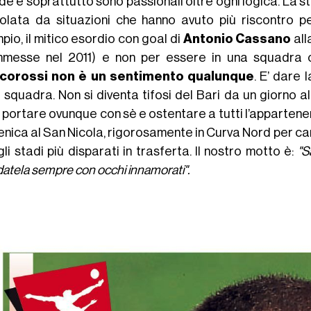
e e soprattutto sono passionali oltre ogni logica. La s
colata da situazioni che hanno avuto più riscontro pe
io, il mitico esordio con goal di
Antonio Cassano
all
messe nel 2011) e non per essere in una squadra 
corossi non è un sentimento qualunque
. E’ dare 
 squadra. Non si diventa tifosi del Bari da un giorno all
i, portare ovunque con sè e ostentare a tutti l’appartene
ica al San Nicola, rigorosamente in Curva Nord per cantar
li stadi più disparati in trasferta. Il nostro motto è:
"S
atela sempre con occhi innamorati".