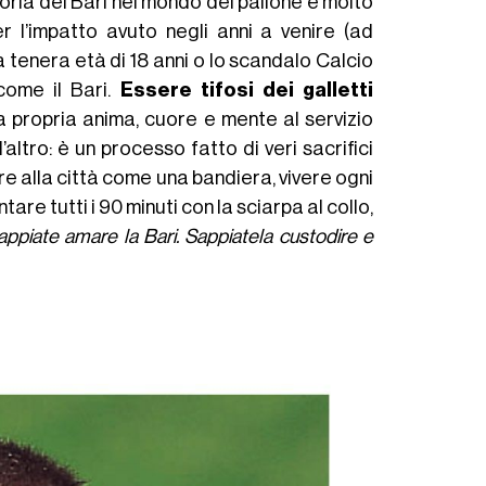
toria del Bari nel mondo del pallone è molto
r l’impatto avuto negli anni a venire (ad
a tenera età di 18 anni o lo scandalo Calcio
come il Bari.
Essere tifosi dei galletti
la propria anima, cuore e mente al servizio
’altro: è un processo fatto di veri sacrifici
re alla città come una bandiera, vivere ogni
e tutti i 90 minuti con la sciarpa al collo,
appiate amare la Bari. Sappiatela custodire e