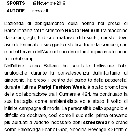
SPORTS
19 Novembre 2019
AUTORE
nss staff
L'azienda di abbigliamento della nonna nei pressi di
Barcellona ha fatto crescere
Héctor Bellerín
tra macchine
da cucire, aghi, forbici e matasse di tessuto, questo deve
aver determinato il suo gusto estetico fuori dal comune, che
rende il terzino dell'Arsenal
uno dei calciatori più amati anche
fuori dal campo
.
Nell'ultimo anno Bellerín ha scattato bellissime foto
analogiche durante la
convalescenza dall'infortunio al
ginocchio
, ha preso il centro del palco (o della passerella)
durante l'ultima
Parigi
Fashion
Week
, è stato promotore
della
collaborazione tra i Gunners e 424
, ha continuato la
sua battaglia come ambientalista ed è stato il volto di
infinite campagne di moda. La personalità dello spagnolo è
difficile da decifrare, così come il suo stile, prima eravamo
più abituati a vederlo indossare abiti
streetwear
e brand
come Balenciaga, Fear of God, Needles, Revenge x Storm e