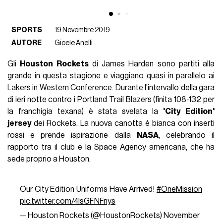
SPORTS
19 Novembre 2019
AUTORE
Gioele Anelli
Gli
Houston Rockets
di James Harden sono partiti alla
grande in questa stagione e viaggiano quasi in parallelo ai
Lakers in Western Conference. Durante l'intervallo della gara
di ieri notte contro i Portland Trail Blazers (finita 108-132 per
la franchigia texana) è stata svelata la
'City Edition'
jersey
dei Rockets. La nuova canotta è bianca con inserti
rossi e prende ispirazione dalla
NASA
, celebrando il
rapporto tra il club e la Space Agency americana, che ha
sede proprio a Houston.
Our City Edition Uniforms Have Arrived!
#OneMission
pic.twitter.com/4IsGFNFnys
— Houston Rockets (@HoustonRockets)
November