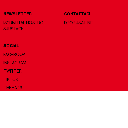
NEWSLETTER
CONTATTACI
ISCRIVITI AL NOSTRO
DROP US A LINE
SUBSTACK
SOCIAL
FACEBOOK
INSTAGRAM
TWITTER
TIKTOK
THREADS
Copyright ©2026 nss magazine srls
- All rights reserved
nss magazine srls - P.IVA 12275110968
©2026 nss magazine testata giornalistica registrata presso il Tribunale di
Milano. Aut. n° 77 del 13/5/2022