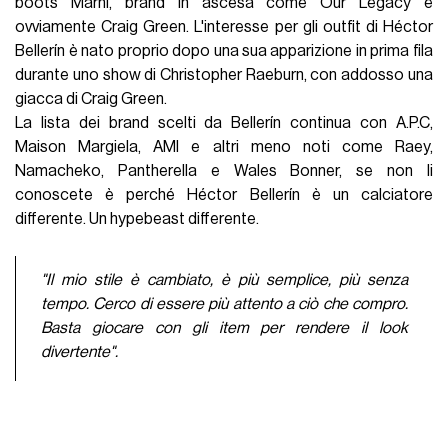
boots Marni, brand in ascesa come Our Legacy e
ovviamente Craig Green. L'interesse per gli outfit di Héctor
Bellerín è nato proprio dopo una sua apparizione in prima fila
durante uno show di Christopher Raeburn, con addosso una
giacca di Craig Green.
La lista dei brand scelti da Bellerín continua con A.P.C,
Maison Margiela, AMI e altri meno noti come Raey,
Namacheko, Pantherella e Wales Bonner, se non li
conoscete è perché Héctor Bellerín è un calciatore
differente. Un hypebeast differente.
"Il mio stile è cambiato, è più semplice, più senza
tempo. Cerco di essere più attento a ciò che compro.
Basta giocare con gli item per rendere il look
divertente".