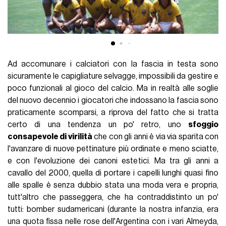
Ad accomunare i calciatori con la fascia in testa sono
sicuramente le capigliature selvagge, impossibili da gestire e
poco funzionali al gioco del calcio. Ma in realtà alle soglie
del nuovo decennio i giocatori che indossano la fascia sono
praticamente scomparsi, a riprova del fatto che si tratta
certo di una tendenza un po' retro, uno
sfoggio
consapevole di virilità
che con gli anni è via via sparita con
l'avanzare di nuove pettinature più ordinate e meno sciatte,
e con l'evoluzione dei canoni estetici. Ma tra gli anni a
cavallo del 2000, quella di portare i capelli lunghi quasi fino
alle spalle è senza dubbio stata una moda vera e propria,
tutt'altro che passeggera, che ha contraddistinto un po'
tutti: bomber sudamericani (durante la nostra infanzia, era
una quota fissa nelle rose dell'Argentina con i vari Almeyda,