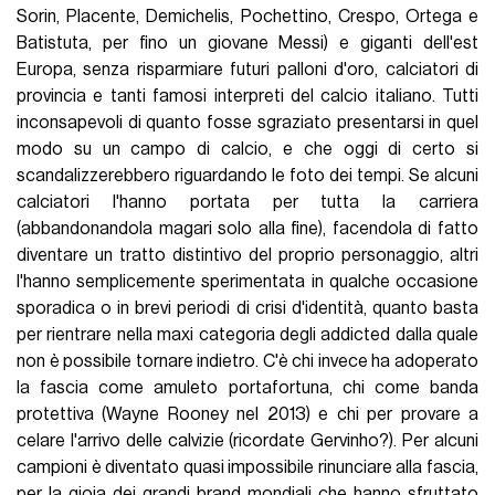
Sorin, Placente, Demichelis, Pochettino, Crespo, Ortega e
Batistuta, per fino un giovane Messi) e giganti dell'est
Europa, senza risparmiare futuri palloni d'oro, calciatori di
provincia e tanti famosi interpreti del calcio italiano. Tutti
inconsapevoli di quanto fosse sgraziato presentarsi in quel
modo su un campo di calcio, e che oggi di certo si
scandalizzerebbero riguardando le foto dei tempi. Se alcuni
calciatori l'hanno portata per tutta la carriera
(abbandonandola magari solo alla fine), facendola di fatto
diventare un tratto distintivo del proprio personaggio, altri
l'hanno semplicemente sperimentata in qualche occasione
sporadica o in brevi periodi di crisi d'identità, quanto basta
per rientrare nella maxi categoria degli addicted dalla quale
non è possibile tornare indietro. C'è chi invece ha adoperato
la fascia come amuleto portafortuna, chi come banda
protettiva (Wayne Rooney nel 2013) e chi per provare a
celare l'arrivo delle calvizie (ricordate Gervinho?). Per alcuni
campioni è diventato quasi impossibile rinunciare alla fascia,
per la gioia dei grandi brand mondiali che hanno sfruttato