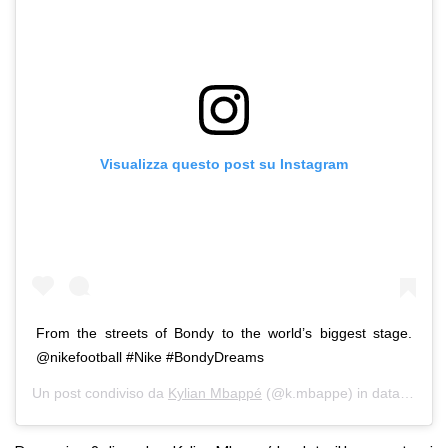
Visualizza questo post su Instagram
From the streets of Bondy to the world’s biggest stage.
@nikefootball #Nike #BondyDreams
Un post condiviso da
Kylian Mbappé
(@k.mbappe) in data:
8 Dic 