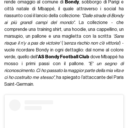
rende omaggio al comune di
Bondy
, sobborgo di Parigi e
città natale di Mbappé, il quale attraverso i social ha
riassunto così il lancio della collezione:
"Dalle strade di Bondy
ai più grandi campi del mondo".
La collezione - che
comprende una training shirt, una hoodie, una cappellino, un
marsupio, un pallone e una maglietta con la scritta
'Sans
risque il n’y a pas de victoire'
(
'senza rischio non c’è vittoria'
) -
vuole ricordare Bondy in ogni dettaglio: dal nome al colore
verde, quello dell'
AS Bondy Football Club
dove Mbappé ha
mosso i primi passi con il pallone.
"E' un segno di
riconoscimento. Ci ho passato la maggior parte della mia vita e
ci ho costruito me stesso"
, ha spiegato l’attaccante del Paris
Saint-Germain.