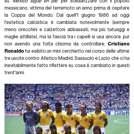
su
'México sigue en pie'
per solidarizzare con il popolo
messicano, vittima del terremoto un anno prima di ospitare
la Coppa del Mondo. Dal quell'1 giugno 1986 ad oggi
l'estetica calcistica è cambiata notevolmente (sempre
meno orecchini e calzettoni abbassati, ma più tatuaggi e
maglie attillate), ma la fascia tra i capelli si usa ancora: pur
non avendo una folta chioma da controllare,
Cristiano
Ronaldo
ha esibito un mini cerchietto nel corso delle ultime
tre uscite contro Atletico Madrid, Sassuolo e Lazio che ci ha
inevitabilmente fatto riflettere su cosa è cambiato in questi
trent'anni.