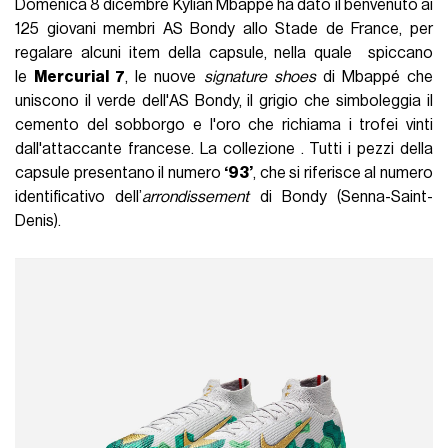
Domenica 8 dicembre Kylian Mbappé ha dato il benvenuto ai
125 giovani membri AS Bondy allo Stade de France, per
regalare alcuni item della capsule, nella quale spiccano
le
Mercurial 7
, le nuove
signature shoes
di Mbappé che
uniscono il verde dell'AS Bondy, il grigio che simboleggia il
cemento del sobborgo e l'oro che richiama i trofei vinti
dall'attaccante francese. La collezione . Tutti i pezzi della
capsule presentano il numero
‘93’
, che si riferisce al numero
identificativo dell’
arrondissement
di Bondy (Senna-Saint-
Denis).