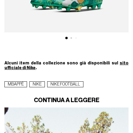
Alcuni item della collezione sono già disponibili sul
sito
ufficiale di Nike
.
MBAPPÈ
NIKE
NIKE FOOTBALL
CONTINUA A LEGGERE