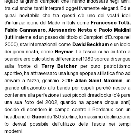
legato ai grandi campioni che l'hanno indossata negli anni,
tra cui anche tanti interpreti oggettivamente eleganti. Ed è
quasi inevitabile che tra questi c'è uno dei vostri idoli
d'infanzia: icone del Made in Italy come
Francesco Totti,
Fabio Cannavaro, Alessandro Nesta e Paolo Maldini
(tutti insieme ad un passo dal titolo di Campioni d'Europa nel
2000), star internazionali come
David Beckham
e un idolo
dei giorni nostri, come
Neymar
. La fascia ci ha aiutato a
scandire ere calcistiche differenti: nel 1989 sporca di sangue
sulla fronte di
Terry Butcher
per puro patriottismo
sportivo, ha attraversato una lunga epopea stilistica fino ad
arrivare a Nizza, gennaio 2019:
Allan Saint-Maximin
, un
grande affezionato alla banda per capelli perché riesce a
contenere alla perfezione i suoi piccoli dreadlocks (c'è pure
una sua foto del 2002, quando ha appena cinque anni)
decide di scendere in campo contro il Bordeaux con un
headband di
Gucci
da 180 sterline, la massima declinazione
(o deriva) possibile dell'utilizzo della fascia nei tempi
moderni.