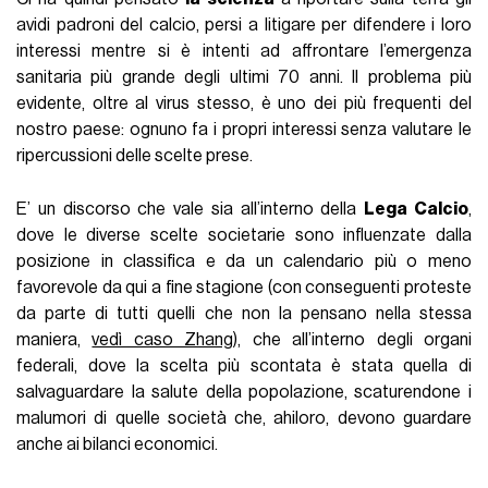
invece hanno bisogno di ritrovare tranquillità nelle scelte di
gioco e probabilmente riuscirebbero a recuperare la
serenità necessaria senza essere influenzati dagli eventuali
fischi dei tifosi. Da un lato gli abbonati, che probabilmente
non vedranno rimborsata la percentuale di quota pagata ad
inizio anno - ma è un discorso che varia a seconda del
contratto che il tifoso ha sottoscritto con la società -
dall’altro i tifosi di tutto il mondo che per il prossimo mese
percepiranno attraverso la TV un’immagine ancor più
desolante del nostro calcio, un prodotto già scadente che
rischierebbe di perdere ancor più valore senza la presenza
sugli spalti di un po’ di folklore.
Si tratta di una situazione senza precedenti, una causa di
forza maggiore che ha gettato nel panico qualsiasi organo
preposto a prendere decisioni. Nessuno si vuole assumere
la responsabilità di dire ''giocate'' ma al contempo ognuno
vuole salvaguardare la propria salute (fisica ed economica).