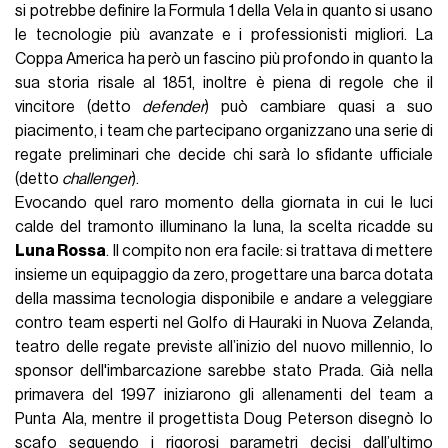
si potrebbe definire la Formula 1 della Vela in quanto si usano
le tecnologie più avanzate e i professionisti migliori. La
Coppa America ha però un fascino più profondo in quanto la
sua storia risale al 1851, inoltre è piena di regole che il
vincitore (detto
defender
) può cambiare quasi a suo
piacimento, i team che partecipano organizzano una serie di
regate preliminari che decide chi sarà lo sfidante ufficiale
(detto
challenger
).
Evocando quel raro momento della giornata in cui le luci
calde del tramonto illuminano la luna, la scelta ricadde su
Luna Rossa
. Il compito non era facile: si trattava di mettere
insieme un equipaggio da zero, progettare una barca dotata
della massima tecnologia disponibile e andare a veleggiare
contro team esperti nel Golfo di Hauraki in Nuova Zelanda,
teatro delle regate previste all’inizio del nuovo millennio, lo
sponsor dell'imbarcazione sarebbe stato Prada. Già nella
primavera del 1997 iniziarono gli allenamenti del team a
Punta Ala, mentre il progettista Doug Peterson disegnò lo
scafo seguendo i rigorosi parametri decisi dall’ultimo