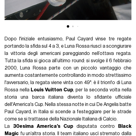
Dopo l'iniziale entusiasmo, Paul Cayard vinse tre regate
portando la sfida sul 4 a 3, e Luna Rossa riuscì a scongiurare
la vittoria degli americani pareggiando nell’ottava regata.
Tutta la sfida si gioca all’ultimo round: si svolge il 6 febbraio
2000, Luna Rossa parte con un piccolo vantaggio che
aumenta costantemente controllando in modo strettissimo
l'avversario, la regata viene vinta con 49": è il trionfo di Luna
Rossa nella
Louis Vuitton Cup
, per la seconda volta nella
storia una barca italiana diventa lo sfidante ufficiale
dell'America's Cup. Nella stessa notte in cui De Angelis batte
Paul Cayard, in Italia si scende a festeggiare per le strade
come se si trattasse della Nazionale Italiana di Calcio.
La
30esima America’s Cup
disputata contro
Black
Magic
fu un’altra storia. Il team italiano uscì stremato dalla