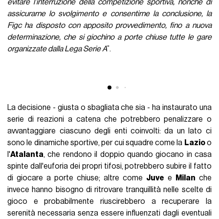
Dopo che il Comitato tecnico scientifico voluto dal premier
Giuseppe Conte ed il ministro dello sport Spadafora hanno
valutato quale potesse essere la soluzione migliore per
affrontare il
virus
che sta colpendo il Bel Paese, la
Federcalcio ha ufficializzato quello che tutti ormai si
aspettavano:
“
Tenuto conto delle disposizioni emanate e delle ulteriori
indicazioni ricevute dal Governo per fronteggiare l’emergenza
Coronavirus e salvaguardare la salute pubblica, al fine di
evitare l’interruzione della competizione sportiva, nonché di
assicurarne lo svolgimento e consentirne la conclusione, la
Figc ha disposto con apposito provvedimento, fino a nuova
determinazione, che si giochino a porte chiuse tutte le gare
organizzate dalla Lega Serie A
”.