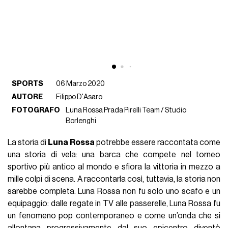
SPORTS
06 Marzo 2020
AUTORE
Filippo D'Asaro
FOTOGRAFO
Luna Rossa Prada Pirelli Team / Studio
Borlenghi
La storia di
Luna Rossa
potrebbe essere raccontata come
una storia di vela: una barca che compete nel torneo
sportivo più antico al mondo e sfiora la vittoria in mezzo a
mille colpi di scena. A raccontarla così, tuttavia, la storia non
sarebbe completa. Luna Rossa non fu solo uno scafo e un
equipaggio: dalle regate in TV alle passerelle, Luna Rossa fu
un fenomeno pop contemporaneo e come un’onda che si
allontana progressivamente dal suo epicentro diventò