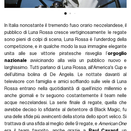
In Italia nonostante il tremendo fuso orario neozelandese, il
pubblico di Luna Rossa cresce vertiginosamente: le regate
sono pieni di colpi di scena, Luna Rossa è l’underdog della
competizione, e in qualche modo la sua immagine elegante
unita alle sue vittorie piratesche risveglia l’
orgoglio
nazionale
avvicinando alla vela un pubblico nuovo e
larghissimo. Tutti parlano di Luna Rossa, all'America's Cup e
dell’ultima bolina di De Angelis. Le nottate davanti al
televisore con famiglia e amici soffiando sulle vele di Luna
Rossa entrano nella quotidianità di quell’inizio millennio e
anche giornali e tv seguono costantemente il team nelle
acque neozelandesi. La serie finale di regate, quella che
avrebbe deciso lo sfidante al detentore di Black Magic, fu
una delle sfide più avvincenti della storia dello sport velico. Si
trattava di una sfida al meglio delle 9 regate, e
American One
era il team favorito, anche grazie a
Paul Cayard
,un