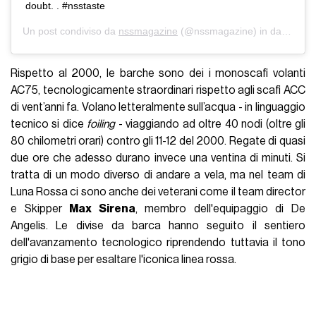
doubt. . #nsstaste
Un post condiviso da
nssmagazine
(@nssmagazine) in data:
2 Ot
Rispetto al 2000, le barche sono dei i monoscafi volanti
AC75, tecnologicamente straordinari rispetto agli scafi ACC
di vent’anni fa. Volano letteralmente sull’acqua - in linguaggio
tecnico si dice
foiling
- viaggiando ad oltre 40 nodi (oltre gli
80 chilometri orari) contro gli 11-12 del 2000. Regate di quasi
due ore che adesso durano invece una ventina di minuti. Si
tratta di un modo diverso di andare a vela, ma nel team di
Luna Rossa ci sono anche dei veterani come il team director
e Skipper
Max Sirena
, membro dell'equipaggio di De
Angelis. Le divise da barca hanno seguito il sentiero
dell'avanzamento tecnologico riprendendo tuttavia il tono
grigio di base per esaltare l'iconica linea rossa.