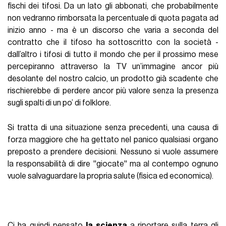
La decisione - giusta o sbagliata che sia - ha instaurato una
serie di reazioni a catena che potrebbero penalizzare o
avvantaggiare ciascuno degli enti coinvolti: da un lato ci
sono le dinamiche sportive, per cui squadre come la
Lazio
o
l'
Atalanta
, che rendono il doppio quando giocano in casa
spinte dall'euforia dei propri tifosi, potrebbero subire il fatto
di giocare a porte chiuse; altre come
Juve
e
Milan
che