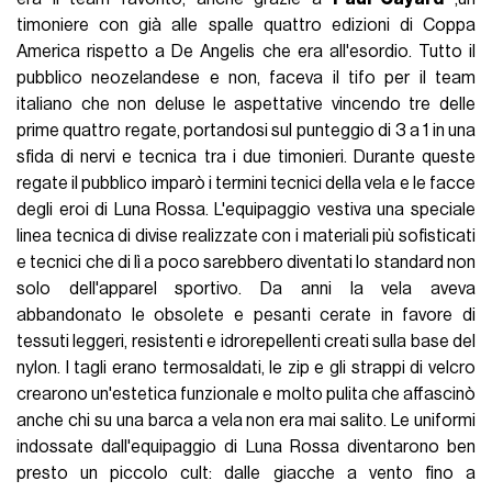
timoniere con già alle spalle quattro edizioni di Coppa
America rispetto a De Angelis che era all'esordio. Tutto il
pubblico neozelandese e non, faceva il tifo per il team
italiano che non deluse le aspettative vincendo tre delle
prime quattro regate, portandosi sul punteggio di 3 a 1 in una
sfida di nervi e tecnica tra i due timonieri. Durante queste
regate il pubblico imparò i termini tecnici della vela e le facce
degli eroi di Luna Rossa. L'equipaggio vestiva una speciale
linea tecnica di divise realizzate con i materiali più sofisticati
e tecnici che di lì a poco sarebbero diventati lo standard non
solo dell'apparel sportivo. Da anni la vela aveva
abbandonato le obsolete e pesanti cerate in favore di
tessuti leggeri, resistenti e idrorepellenti creati sulla base del
nylon. I tagli erano termosaldati, le zip e gli strappi di velcro
crearono un'estetica funzionale e molto pulita che affascinò
anche chi su una barca a vela non era mai salito. Le uniformi
indossate dall'equipaggio di Luna Rossa diventarono ben
presto un piccolo cult: dalle giacche a vento fino a