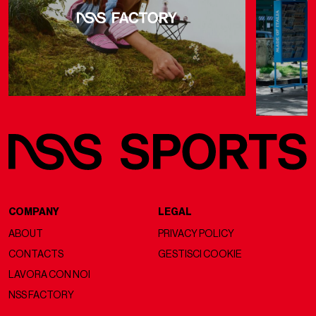
COMPANY
LEGAL
ABOUT
PRIVACY POLICY
CONTACTS
GESTISCI COOKIE
LAVORA CON NOI
NSS FACTORY