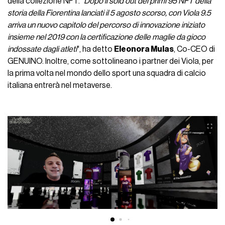
della collezione NFT. "
Dopo il sold out dei primi 95 NFT della
storia della Fiorentina lanciati il 5 agosto scorso, con Viola 9.5
arriva un nuovo capitolo del percorso di innovazione iniziato
insieme nel 2019 con la certificazione delle maglie da gioco
indossate dagli atleti
", ha detto
Eleonora Mulas
, Co-CEO di
GENUINO. Inoltre, come sottolineano i partner dei Viola, per
la prima volta nel mondo dello sport una squadra di calcio
italiana entrerà nel metaverse.